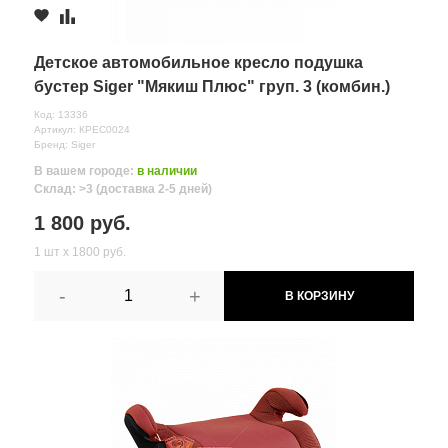
Комментарий
Детское автомобильное кресло подушка
бустер Siger "Мякиш Плюс" груп. 3 (комбин.)
Код: 13336
Артикул: КРЕС0024
Бренд: Siger
В вашем городе:
в наличии
Склад: >3 (доставка 2-5 дней)
1 800 руб.
1 шт х 1800 руб.
-
+
В КОРЗИНУ
Все поля формы обязательны
Отправляя форму вы соглашаетесь на
обработку персональных
данных