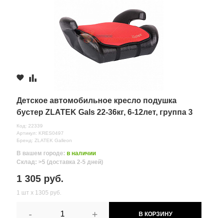
Детское автомобильное кресло подушка
бустер ZLATEK Gals 22-36кг, 6-12лет, группа 3
красное
Код: 22339
Артикул: KRES0497
Бренд: ZLATEK Galleon
В вашем городе:
в наличии
Склад: >5 (доставка 2-5 дней)
1 305 руб.
1 шт х 1305 руб.
-
+
В КОРЗИНУ