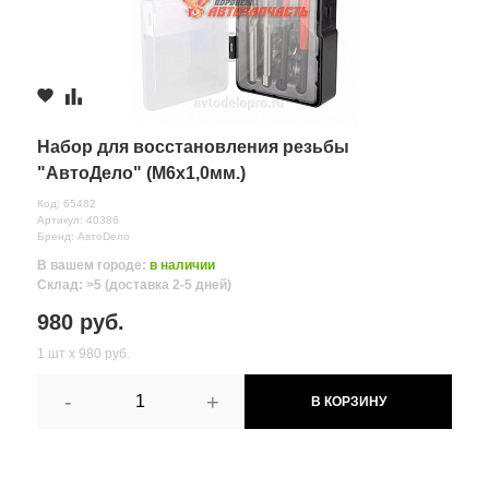
Набор для восстановления резьбы
"АвтоДело" (М6х1,0мм.)
Код: 65482
Артикул: 40386
Бренд: АвтоDело
В вашем городе:
в наличии
Склад: >5 (доставка 2-5 дней)
980 руб.
1 шт х 980 руб.
-
+
В КОРЗИНУ