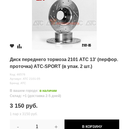
Диск переднего тормоза 2101 АТС 13' (перфор.
проточка) АТС-SPORT (в упак. 2 шт.)
Код: 46576
Артикул: АТС 2101-05
Бренд: АТС
В вашем городе:
в наличии
Склад: >1 (доставка 2-5 дней)
3 150 руб.
1 пар х 3150 руб.
-
+
В КОРЗИНУ