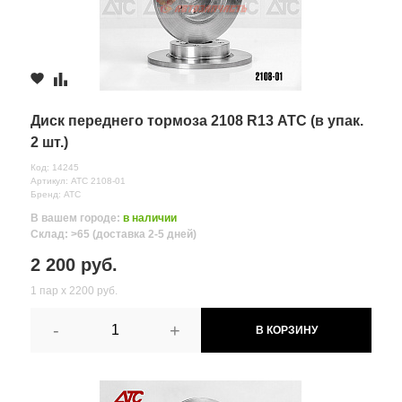
ул.Полевая, д. 1А/2
1 шт.
2 400 руб.
≈ 24ч.
Диск переднего тормоза 2108 R13 АТС (в упак.
2 шт.)
Код: 14245
Артикул: АТС 2108-01
Бренд: АТС
В вашем городе:
в наличии
Склад: >65 (доставка 2-5 дней)
2 200 руб.
1 пар х 2200 руб.
-
+
В КОРЗИНУ