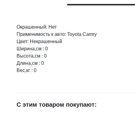
Окрашенный: Нет
Оцените товар:
НАЛИЧИЕ
СРОК
Применимость к авто: Toyota Camry
Цвет: Некрашенный
г.Воронеж,
4 шт.
Ширина,см : 0
Ваше имя
на скла
Высота,см : 0
Длина,см : 0
Вес,кг : 0
E-mail
Достоинства
С этим товаром покупают:
Недостатки