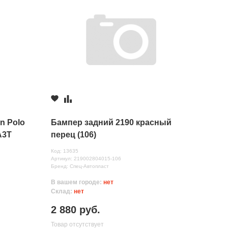
n Polo
Бампер задний 2190 красный
A3T
перец (106)
Код: 13635
Артикул: 219002804015-106
Бренд: Спец-Автопласт
В вашем городе:
нет
Склад:
нет
2 880 руб.
Товар отсутствует