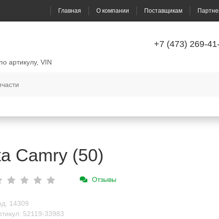
Главная
О компании
Поставщикам
Партне
+7 (473) 269-41
по артикулу, VIN
a Camry (50)
Отзывы
од: 14309
ртикул: 52119-33983