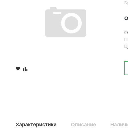
Б
О
О
П
Ц
Характеристики
Описание
Наличи