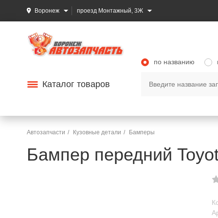
Воронеж
проезд Монтажный, 3Ж
по названию
Каталог товаров
Автозапчасти
Кузовные детали
Бамперы
Бампер передний Toyot
К
А