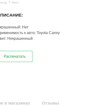
ренд: Т-Авто
ПИСАНИЕ:
крашенный: Нет
рименимость к авто: Toyota Camry
вет: Некрашенный
Распечатать
е в магазинах
Отзывы