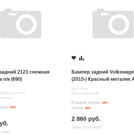
задний 2123 снежная
Бампер задний Volkswage
 п/к (690)
(2015-) Красный металик 
Код: 37050
нных
302804015-690-PK
Бренд: Бампер-НН
Автопласт
В вашем городе:
нет
роде:
нет
Склад:
нет
2 860 руб.
уб.
Товар отсутствует
ствует