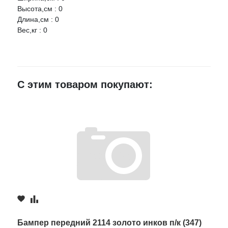
Высота,см : 0
Ваше имя
Длина,см : 0
Вес,кг : 0
E-mail
С этим товаром покупают:
Достоинства
Недостатки
Комментарий
Бампер передний 2114 золото инков п/к (347)