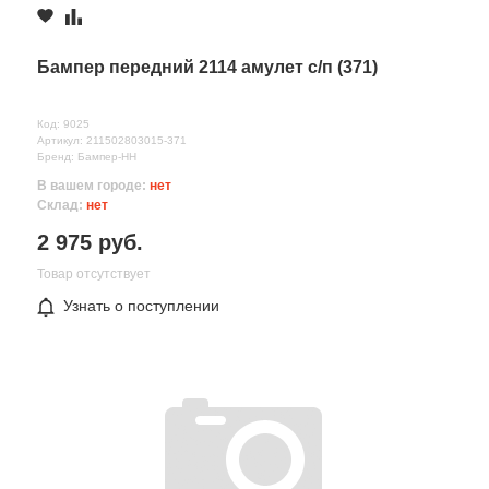
Бампер передний 2114 амулет с/п (371)
Код: 9025
Артикул: 211502803015-371
Бренд: Бампер-НН
В вашем городе:
нет
Склад:
нет
2 975 руб.
Товар отсутствует
Узнать о поступлении