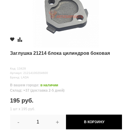
Комментарий
Заглушка 21214 блока цилиндров боковая
Код: 13428
Артикул: 21214100204600
Бренд: LADA
В вашем городе:
в наличии
Склад: >37 (доставка 2-5 дней)
Все поля формы обязательны
195 руб.
Отправляя форму вы соглашаетесь на
обработку персональных
данных
1 шт х 195 руб.
-
+
В КОРЗИНУ