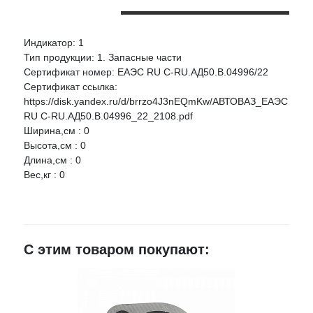
Индикатор: 1
Оцените товар:
Тип продукции: 1. Запасные части
Сертификат номер: ЕАЭС RU C-RU.АД50.В.04996/22
Сертификат ссылка:
Ваше имя
https://disk.yandex.ru/d/brrzo4J3nEQmKw/АВТОВАЗ_ЕАЭС
RU C-RU.АД50.В.04996_22_2108.pdf
Ширина,см : 0
E-mail
Высота,см : 0
Длина,см : 0
Вес,кг : 0
Достоинства
С этим товаром покупают:
Недостатки