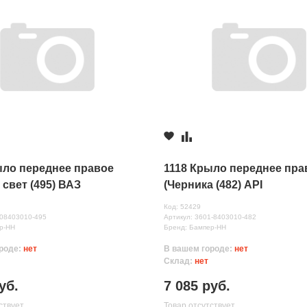
ыло переднее правое
1118 Крыло переднее пра
свет (495) ВАЗ
(Черника (482) API
Код: 52429
нных
408403010-495
Артикул: 3601-8403010-482
р-НН
Бренд: Бампер-НН
роде:
нет
В вашем городе:
нет
Склад:
нет
уб.
7 085 руб.
ствует
Товар отсутствует