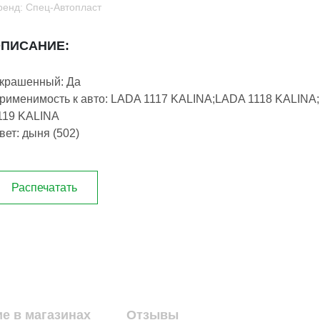
ренд: Спец-Автопласт
ПИСАНИЕ:
крашенный: Да
рименимость к авто: LADA 1117 KALINA;LADA 1118 KALINA
119 KALINA
вет: дыня (502)
Распечатать
е в магазинах
Отзывы