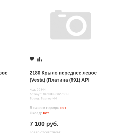
вое
2180 Крыло переднее левое
(Vesta) (Платина (691) API
Код: 59844
Артикул: 8450039382-691-Т
Бренд: Бампер-НН
В вашем городе:
нет
Склад:
нет
7 100 руб.
Товар отсутствует