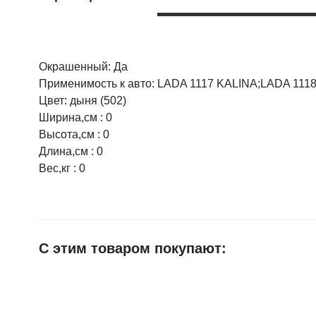
Окрашенный: Да
Оцените товар:
Применимость к авто: LADA 1117 KALINA;LADA 111
Цвет: дыня (502)
Ширина,см : 0
Ваше имя
Высота,см : 0
Длина,см : 0
Вес,кг : 0
E-mail
Достоинства
С этим товаром покупают:
Недостатки