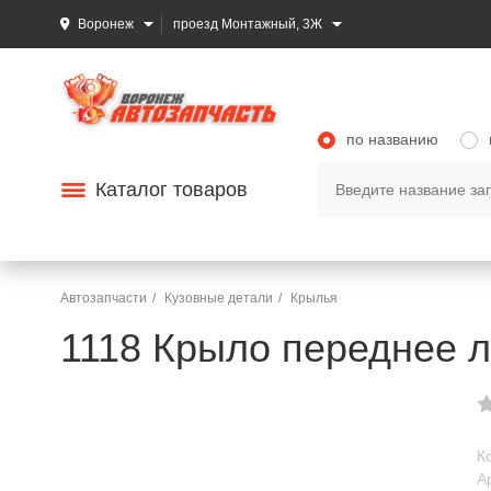
Воронеж
проезд Монтажный, 3Ж
по названию
Каталог товаров
Автозапчасти
Кузовные детали
Крылья
1118 Крыло переднее л
К
А