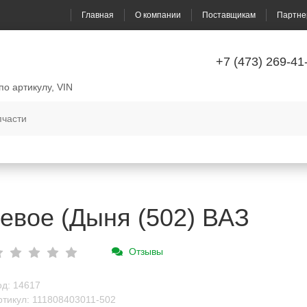
Главная
О компании
Поставщикам
Партне
+7 (473) 269-41
по артикулу, VIN
евое (Дыня (502) ВАЗ
Отзывы
од: 14617
ртикул: 111808403011-502