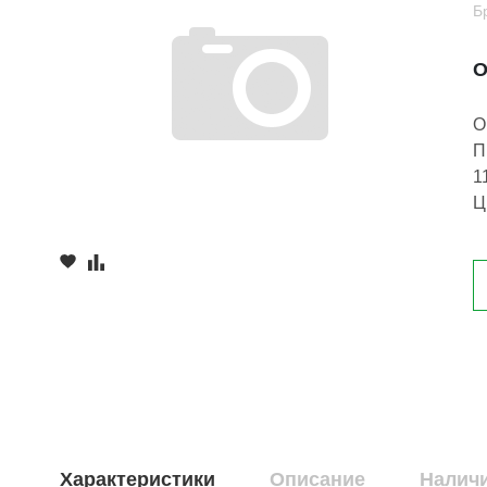
Б
О
О
П
1
Ц
Характеристики
Описание
Наличи