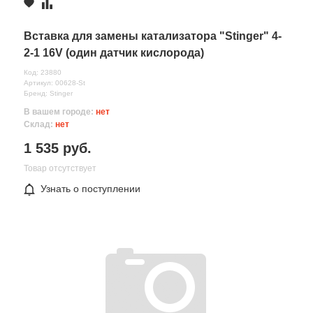
Комментарий
Вставка для замены катализатора "Stinger" 4-
2-1 16V (один датчик кислорода)
Код: 23880
Артикул: 00628-St
Бренд: Stinger
В вашем городе:
нет
Склад:
нет
1 535 руб.
Товар отсутствует
Узнать о поступлении
Все поля формы обязательны
Отправляя форму вы соглашаетесь на
обработку персональных
данных