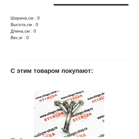
Ширина,см : 0
Оцените товар:
Высота,см : 0
Длина,см : 0
Вес,кг : 0
Ваше имя
E-mail
С этим товаром покупают:
Достоинства
Недостатки