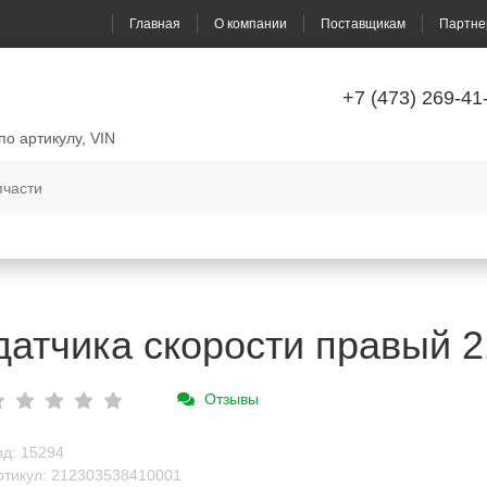
Главная
О компании
Поставщикам
Партне
+7 (473) 269-41
по артикулу, VIN
атчика скорости правый 
Отзывы
од: 15294
ртикул: 212303538410001