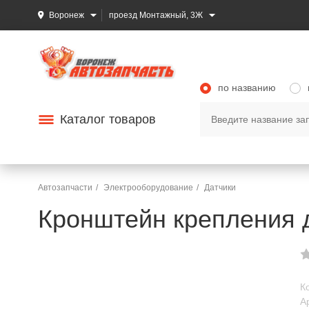
Воронеж
проезд Монтажный, 3Ж
по названию
Каталог товаров
Автозапчасти
Электрооборудование
Датчики
Кронштейн крепления д
К
А