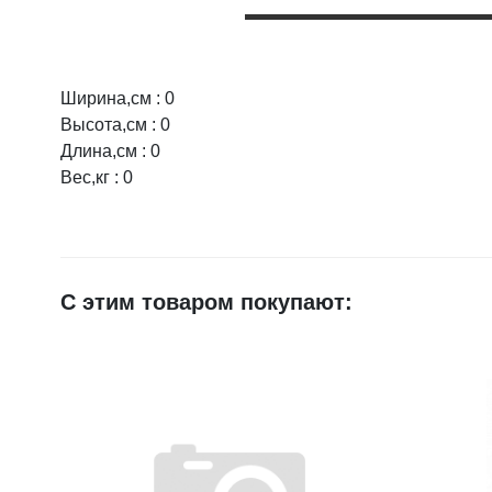
Ширина,см : 0
Оцените товар:
Высота,см : 0
Длина,см : 0
Вес,кг : 0
Ваше имя
E-mail
С этим товаром покупают:
Достоинства
Недостатки