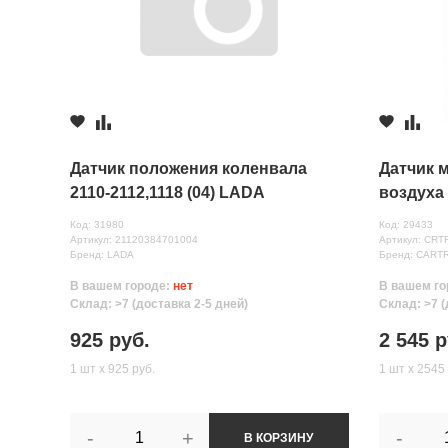
Комментарий
Датчик положения коленвала
Датчик 
2110-2112,1118 (04) LADA
воздуха
(0280218
Код: 31980
Код: 29433
Артикул: 21120384701004
Артикул: CRT
Бренд: LADA
Бренд: CART
В вашем городе:
нет
В вашем го
Все поля формы обязательны
Склад: >7 (доставка 2-5 дней)
Склад: >7 (
Отправляя форму вы соглашаетесь на
обработку персональных да
925 руб.
2 545 р
1 шт х 925 руб.
1 шт х 2545 
-
+
-
В КОРЗИНУ