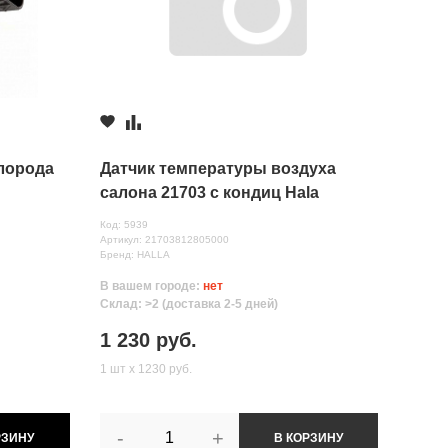
лорода
Датчик температуры воздуха
салона 21703 с кондиц Hala
Код: 5939
Артикул: 21703812805000
Бренд: HALLA
В вашем городе:
нет
Склад: >2 (доставка 2-5 дней)
1 230 руб.
1 шт х 1230 руб.
-
+
РЗИНУ
В КОРЗИНУ