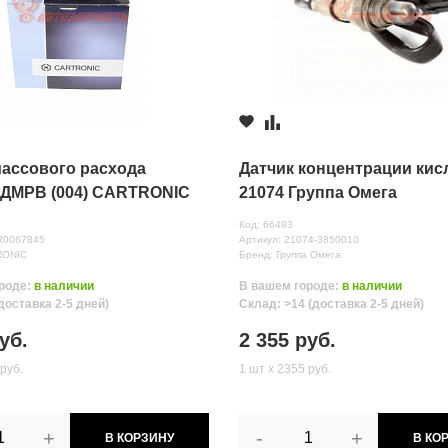
массового расхода
Датчик концентрации кис
 ДМРВ (004) CARTRONIC
21074 Группа Омега
0040
Код: 66493
R0067845
Артикул: 21074-3850010
RONIC
Бренд: Группа Омега
роде:
в наличии
В вашем городе:
в наличии
доставка 2-5 дней)
Склад: >14 (доставка 2-5 дней)
нных
уб.
2 355 руб.
руб.
1 шт х 2355 руб.
+
-
+
В КОРЗИНУ
В КО