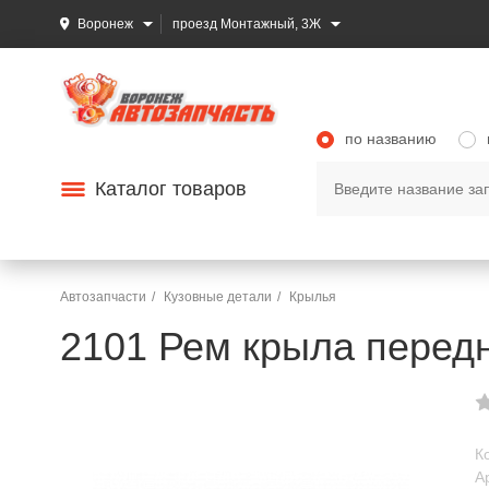
Воронеж
проезд Монтажный, 3Ж
по названию
Каталог товаров
Автозапчасти
Кузовные детали
Крылья
2101 Рем крыла передн
К
А