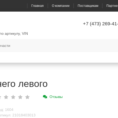
Главная
О компании
Поставщикам
Партне
+7 (473) 269-41
по артикулу, VIN
его левого
Отзывы
од: 1604
ртикул: 21018403013