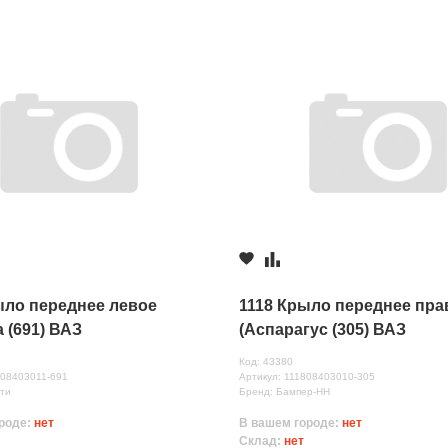
187 руб.
ь, ул.Коминтерновская 1А
187 руб.
, ул.Полевая, д. 1А/2
187 руб.
ыло переднее левое
1118 Крыло переднее пра
 (691) ВАЗ
(Аспарагус (305) ВАЗ
Код: 43380
нных
008403011-691
Артикул: 111808403010-305
ти
Бренд: Бампер-НН
роде:
нет
В вашем городе:
нет
Склад:
нет