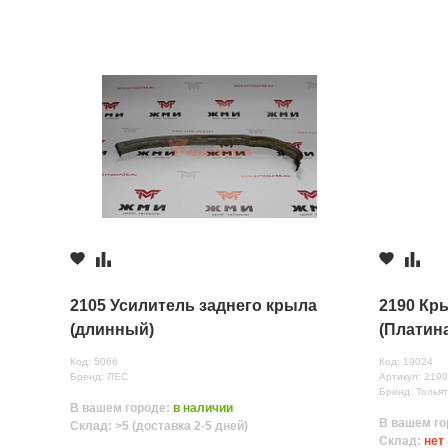
3 шт.
≈ 5д.
Недостатки
с.Новая Усман
1 шт.
≈ 24ч.
с.Новая Усмань
1 шт.
≈ 24ч.
Комментарий
2105 Усилитель заднего крыла
2190 Кр
(длинный)
(Платина
Все поля формы обязательны
Код: 5066
Код: 19024
Отправляя форму вы соглашаетесь на
обработку персональных да
Бренд: ЛЕС
Артикул: 219
Бренд: Тольят
В вашем городе:
в наличии
В вашем го
Склад: >5 (доставка 2-5 дней)
Склад:
нет