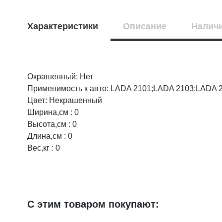
Характеристики
Описание
Наличи
Окрашенный: Нет
Оцените товар:
НАЛИЧИЕ
СРОК
Применимость к авто: LADA 2101;LADA 2103;LADA 
Цвет: Некрашенный
г.Воронеж, пр
45 шт.
Ширина,см : 0
Ваше имя
на складе
Высота,см : 0
Россошь, Мир
Длина,см : 0
1 шт.
на складе
Вес,кг : 0
E-mail
г.Воронеж, ул
1 шт.
на складе
Достоинства
г.Лиски, ул. Ти
3 шт.
С этим товаром покупают:
≈ 4д.
Старый оскол,