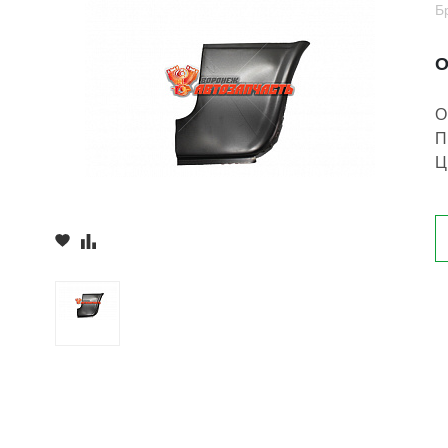
Б
О
О
П
Ц