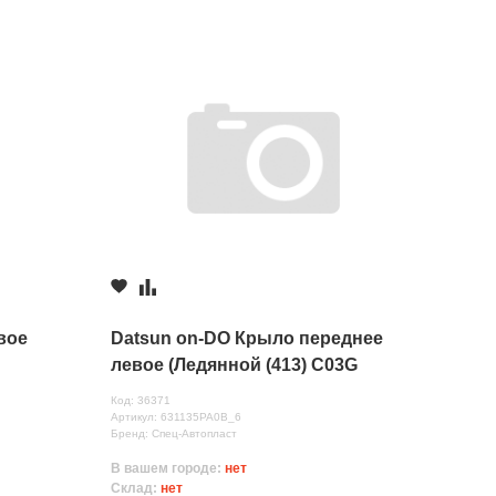
вое
Datsun on-DO Крыло переднее
левое (Ледянной (413) C03G
Код: 36371
Артикул: 631135РА0В_6
Бренд: Спец-Автопласт
В вашем городе:
нет
Склад:
нет