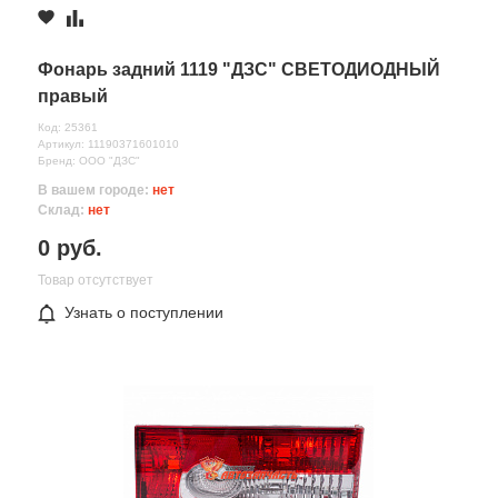
мкр.Уютный 9
1 шт.
1 730 руб.
≈ 4д.
Комментарий
Фонарь задний 1119 "ДЗС" СВЕТОДИОДНЫЙ
правый
Код: 25361
Артикул: 11190371601010
Бренд: ООО "ДЗС"
В вашем городе:
нет
Склад:
нет
0 руб.
Товар отсутствует
Узнать о поступлении
Все поля формы обязательны
Отправляя форму вы соглашаетесь на
обработку персональных
данных