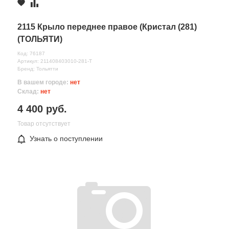
2115 Крыло переднее правое (Кристал (281)
(ТОЛЬЯТИ)
Код: 76187
Артикул: 211408403010-281-T
Бренд: Тольятти
В вашем городе:
нет
Склад:
нет
4 400 руб.
Все поля формы обязательны
Товар отсутствует
Отправляя форму вы соглашаетесь на
обработку персональных
Узнать о поступлении
данных