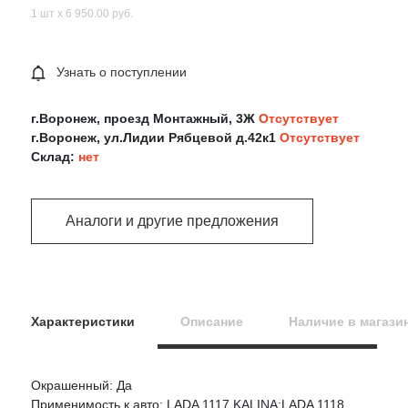
1 шт х 6 950.00 руб.
Узнать о поступлении
г.Воронеж, проезд Монтажный, 3Ж
Отсутствует
г.Воронеж, ул.Лидии Рябцевой д.42к1
Отсутствует
Склад:
нет
Аналоги и другие предложения
Характеристики
Описание
Наличие в магази
Окрашенный: Да
Оцените товар:
Применимость к авто: LADA 1117 KALINA;LADA 1118