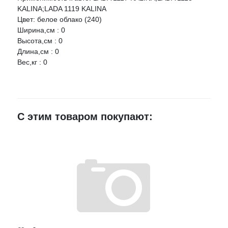
KALINA;LADA 1119 KALINA
Цвет: белое облако (240)
Ваше имя
Ширина,см : 0
Высота,см : 0
Длина,см : 0
E-mail
Вес,кг : 0
Достоинства
С этим товаром покупают:
Недостатки
Комментарий