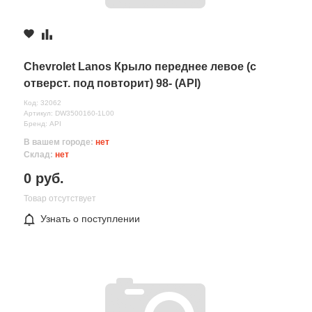
Chevrolet Lanos Крыло переднее левое (с
отверст. под повторит) 98- (API)
Код: 32062
Артикул: DW3500160-1L00
Бренд: API
В вашем городе:
нет
Склад:
нет
0 руб.
Товар отсутствует
Узнать о поступлении