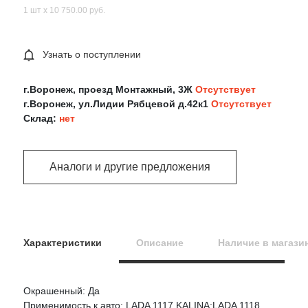
1 шт х 10 750.00 руб.
Узнать о поступлении
г.Воронеж, проезд Монтажный, 3Ж
Отсутствует
г.Воронеж, ул.Лидии Рябцевой д.42к1
Отсутствует
Склад:
нет
Аналоги и другие предложения
Характеристики
Описание
Наличие в магази
Окрашенный: Да
Оцените товар:
Применимость к авто: LADA 1117 KALINA;LADA 1118