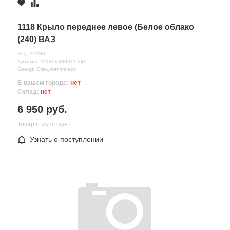
1118 Крыло переднее левое (Белое облако
(240) ВАЗ
Код: 19280
Артикул: 111808403011-240
Бренд: Спец-Автопласт
В вашем городе:
нет
Склад:
нет
6 950 руб.
Все поля формы обязательны
Товар отсутствует
Отправляя форму вы соглашаетесь на
обработку персональных
Узнать о поступлении
данных