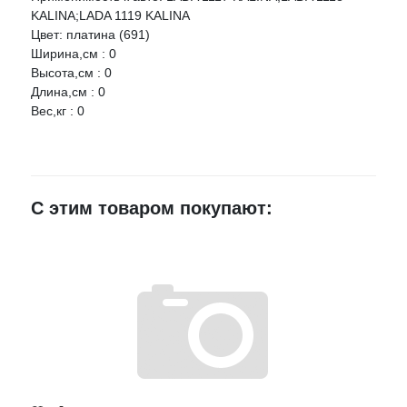
KALINA;LADA 1119 KALINA
Цвет: платина (691)
Ваше имя
Ширина,см : 0
Высота,см : 0
Длина,см : 0
E-mail
Вес,кг : 0
Достоинства
С этим товаром покупают:
Недостатки
Комментарий