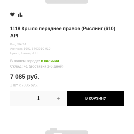
1118 Крыло переднее правое (Рислинг (610)
API
Код: 36744
Артикул: 3601-8403010-610
Бренд: Бампер-НН
В вашем городе:
в наличии
Склад: >1 (доставка 2-5 дней)
7 085 руб.
1 шт х 7085 руб.
-
+
В КОРЗИНУ