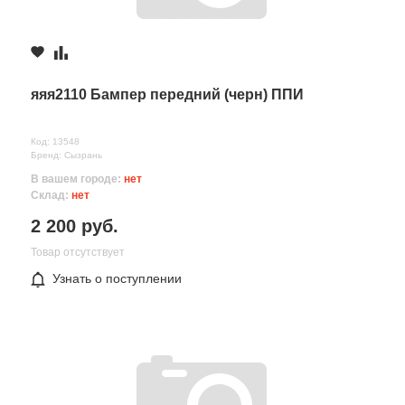
Комментарий
яяя2110 Бампер передний (черн) ППИ
Код: 13548
Бренд: Сызрань
В вашем городе:
нет
Склад:
нет
2 200 руб.
Товар отсутствует
Узнать о поступлении
Все поля формы обязательны
Отправляя форму вы соглашаетесь на
обработку персональных
данных