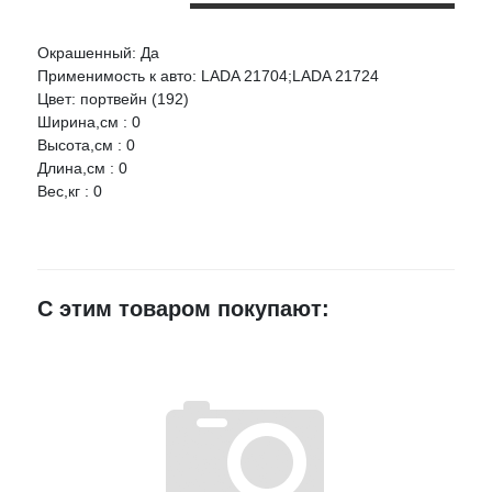
Окрашенный: Да
Оцените товар:
Применимость к авто: LADA 21704;LADA 21724
НАЛИЧИЕ
СРОК
ЦЕНА
Цвет: портвейн (192)
Ширина,см : 0
БАМПЕР-НН Бампер передний 21704 портвейн (192)
Ваше имя
Высота,см : 0
Артикул:
217042803015192
Длина,см : 0
Вес,кг : 0
г.Воронеж,
E-mail
проезд
14 шт.
2 630 руб.
Монтажный,
3Ж
Достоинства
С этим товаром покупают:
Недостатки