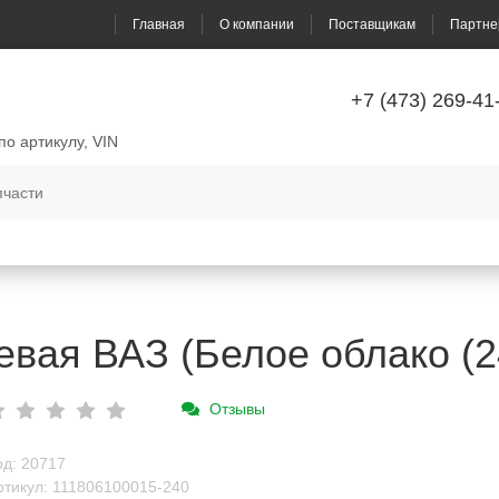
Главная
О компании
Поставщикам
Партне
+7 (473) 269-41
по артикулу, VIN
евая ВАЗ (Белое облако (2
Отзывы
од: 20717
ртикул: 111806100015-240