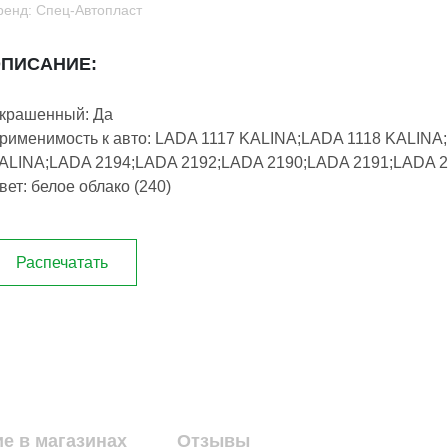
ренд: Спец-Автопласт
ПИСАНИЕ:
крашенный: Да
рименимость к авто: LADA 1117 KALINA;LADA 1118 KALINA
ALINA;LADA 2194;LADA 2192;LADA 2190;LADA 2191;LADA 2
вет: белое облако (240)
Распечатать
е в магазинах
Отзывы