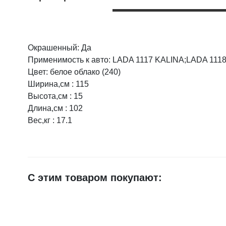
Окрашенный: Да
Оцените товар:
Применимость к авто: LADA 1117 KALINA;LADA 111
Цвет: белое облако (240)
Ширина,см : 115
Ваше имя
Высота,см : 15
Длина,см : 102
Вес,кг : 17.1
E-mail
Достоинства
С этим товаром покупают:
Недостатки