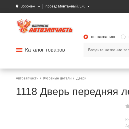
Воронеж
проезд Монтажный, 3Ж
по названию
Каталог товаров
Автозапчасти
Кузовные детали
Двери
1118 Дверь передняя л
К
А