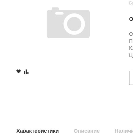
Б
О
О
П
K
Ц
Характеристики
Описание
Наличи