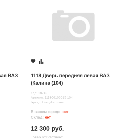
вая ВАЗ
1118 Дверь передняя левая ВАЗ
(Калина (104)
Код: 18749
Артикул: 111806100015-104
Бренд: Спец-Автопласт
В вашем городе:
нет
Склад:
нет
12 300 руб.
Товар отсутствует