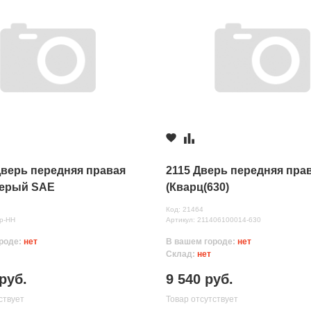
Дверь передняя правая
2115 Дверь передняя пра
 Серый SAE
(Кварц(630)
Код: 21464
нных
р-НН
Артикул: 211406100014-630
роде:
нет
В вашем городе:
нет
Склад:
нет
руб.
9 540 руб.
ствует
Товар отсутствует