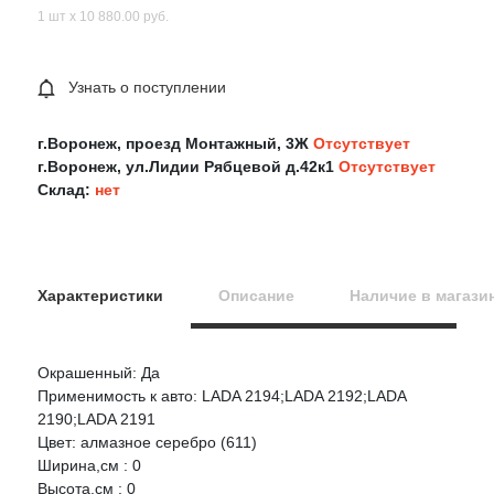
1 шт х 10 880.00 руб.
Узнать о поступлении
г.Воронеж, проезд Монтажный, 3Ж
Отсутствует
г.Воронеж, ул.Лидии Рябцевой д.42к1
Отсутствует
Склад:
нет
Характеристики
Описание
Наличие в магази
Окрашенный: Да
Оцените товар:
Применимость к авто: LADA 2194;LADA 2192;LADA
2190;LADA 2191
Цвет: алмазное серебро (611)
Ваше имя
Ширина,см : 0
Высота,см : 0