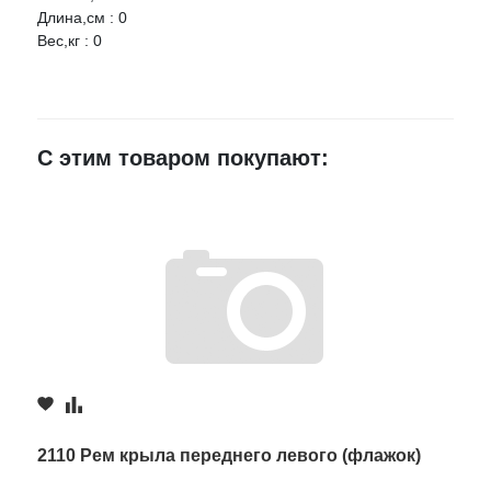
Длина,см : 0
E-mail
Вес,кг : 0
Достоинства
С этим товаром покупают:
Недостатки
Комментарий
2110 Рем крыла переднего левого (флажок)