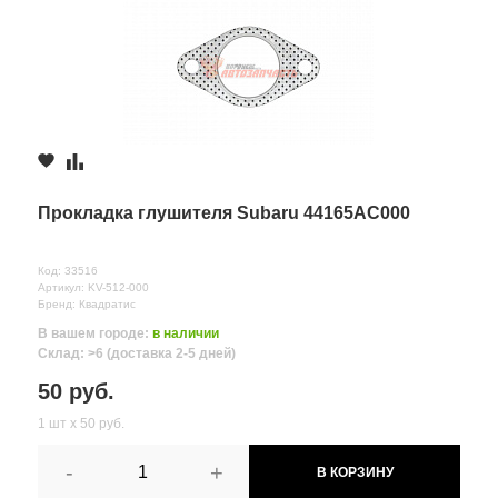
Прокладка глушителя Subaru 44165AC000
Код: 33516
Артикул: KV-512-000
Бренд: Квадратис
В вашем городе:
в наличии
Склад: >6 (доставка 2-5 дней)
50 руб.
1 шт х 50 руб.
-
+
В КОРЗИНУ