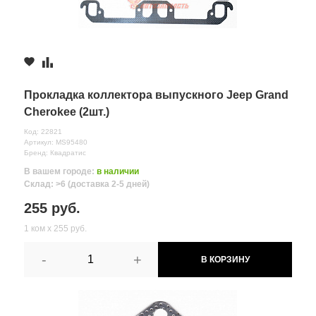
Прокладка коллектора выпускного Jeep Grand
Cherokee (2шт.)
Код: 22821
Артикул: MS95480
Бренд: Квадратис
В вашем городе:
в наличии
Склад: >6 (доставка 2-5 дней)
255 руб.
1 ком х 255 руб.
-
+
В КОРЗИНУ