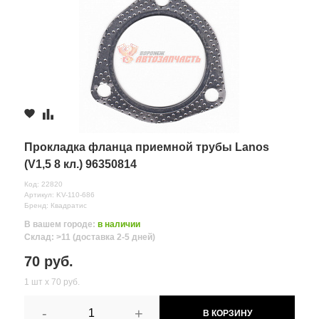
Прокладка фланца приемной трубы Lanos
(V1,5 8 кл.) 96350814
Код: 22820
Артикул: KV-110-686
Бренд: Квадратис
В вашем городе:
в наличии
Склад: >11 (доставка 2-5 дней)
70 руб.
1 шт х 70 руб.
-
+
В КОРЗИНУ