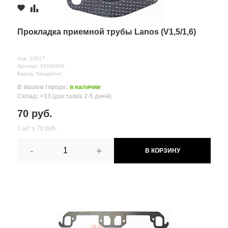
ул.Полевая, д. 1А/2
1 шт.
70 руб.
≈ 3д.
Комментарий
Прокладка приемной трубы Lanos (V1,5/1,6)
КВАДРАТИС Прокладка приемной трубы Daewoo Matiz
96314232
Код: 22817
Артикул:
kv131081
Артикул: 96184840
Бренд: Квадратис
с.Новая
В вашем городе:
в наличии
Усмань,
Склад: >13 (доставка 2-5 дней)
1 шт.
70 руб.
ул.Ленина,
д. 207
70 руб.
1 шт х 70 руб.
-
+
В КОРЗИНУ
Все поля формы обязательны
Отправляя форму вы соглашаетесь на
обработку персональных
данных