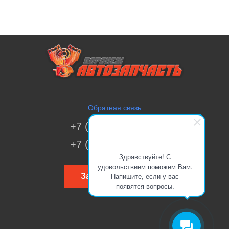
Обратная связь
+7 (473) 269-41-51
+7 (473) 200-70-00
Здравствуйте! С
удовольствием поможем Вам.
Напишите, если у вас
Заказать звонок
появятся вопросы.