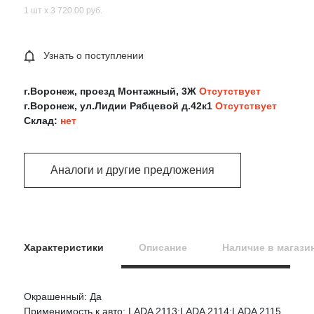
1 шт х 3 720.00 руб.
Узнать о поступлении
г.Воронеж, проезд Монтажный, 3Ж
Отсутствует
г.Воронеж, ул.Лидии Рябцевой д.42к1
Отсутствует
Склад:
нет
Аналоги и другие предложения
Характеристики
Описание
Наличие в магази
Окрашенный: Да
Оцените товар:
Применимость к авто: LADA 2113;LADA 2114;LADA 2115