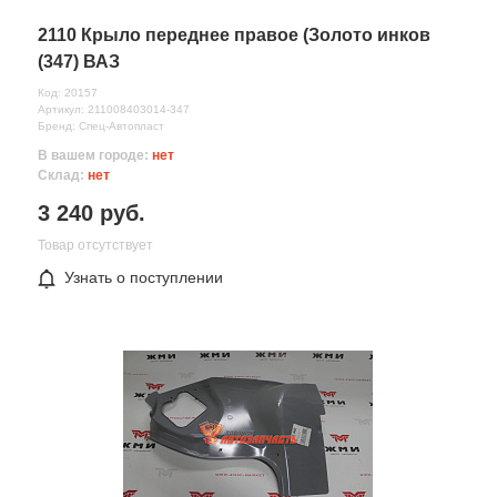
2110 Крыло переднее правое (Золото инков
(347) ВАЗ
Код: 20157
Артикул: 211008403014-347
Бренд: Спец-Автопласт
В вашем городе:
нет
Склад:
нет
3 240 руб.
Товар отсутствует
Все поля формы обязательны
Узнать о поступлении
Отправляя форму вы соглашаетесь на
обработку персональных
данных