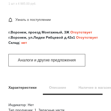
1 шт х 4 985.00 руб.
Узнать о поступлении
г.Воронеж, проезд Монтажный, 3Ж
Отсутствует
г.Воронеж, ул.Лидии Рябцевой д.42к1
Отсутствует
Склад:
нет
Аналоги и другие предложения
Характеристики
Описание
Наличие в магази
Индикатор: Нет
Оцените товар:
Тип продукции: 1. Запасные части