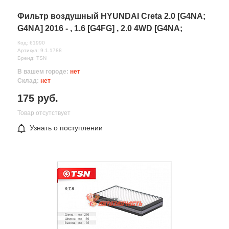
Фильтр воздушный HYUNDAI Creta 2.0 [G4NA;
G4NA] 2016 - , 1.6 [G4FG] , 2.0 4WD [G4NA;
G4NA], 1.6
Код: 61990
Артикул: 9.1.1788
Бренд: TSN
В вашем городе:
нет
Склад:
нет
175 руб.
Товар отсутствует
Все поля формы обязательны
Узнать о поступлении
Отправляя форму вы соглашаетесь на
обработку персональных
данных