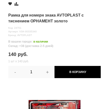
≈ 4д.
Старый оскол,
Комментарий
Рамка для номерн знака AVTOPLAST с
мкр.Уютный 9
2 шт.
140 руб.
тиснением ОРНАМЕНТ золото
≈ 4д.
Моршанск, Ленина 75
Код: 24701
2 шт.
140 руб.
Артикул: VSK-00335340
≈ 4д.
Бренд: AVTOPLAST
с.Новая Усмань,
В вашем городе:
в наличии
ул.Коминтерновская
Склад: >38 (доставка 2-5 дней)
3 шт.
140 руб.
1А
140 руб.
≈ 3д.
с.Новая Усмань,
1 шт х 140 руб.
ул.Полевая, д. 1А/2
2 шт.
140 руб.
≈ 3д.
-
+
В КОРЗИНУ
Все поля формы обязательны
Отправляя форму вы соглашаетесь на
обработку персональных
данных