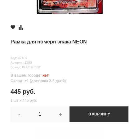
Рамка для номерн знака NEON
Код: 47689
Артикул: 2803
Бренд: BLUE PRINT
В вашем городе:
нет
Склад: >1 (доставка 2-5 дней)
445 руб.
1 шт х 445 руб.
-
+
В КОРЗИНУ