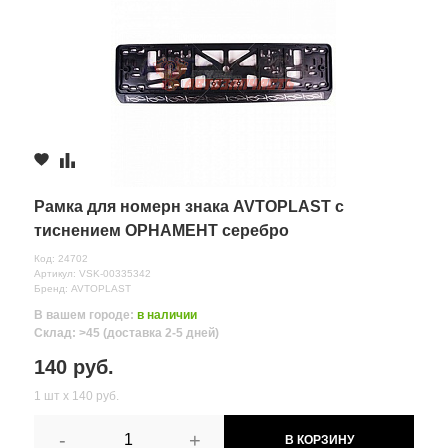
Рамка для номерн знака AVTOPLAST с
тиснением ОРНАМЕНТ серебро
Код: 24702
Артикул: VSK-00335342
Бренд: AVTOPLAST
В вашем городе:
в наличии
Склад: >45 (доставка 2-5 дней)
140 руб.
1 шт х 140 руб.
-
+
В КОРЗИНУ