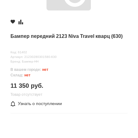
Бампер передний 2123 Niva Travel кварц (630)
Код: 61402
Артикул: 21230280301580-630
Бренд: Бампер-НН
В вашем городе:
нет
Склад:
нет
11 350 руб.
Товар отсутствует
Узнать о поступлении