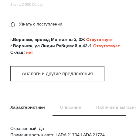
1 шт х 2 630.00 руб.
Узнать о поступлении
г.Воронеж, проезд Монтажный, 3Ж
Отсутствует
г.Воронеж, ул.Лидии Рябцевой д.42к1
Отсутствует
Склад:
нет
Аналоги и другие предложения
Характеристики
Описание
Наличие в магази
Окрашенный: Да
Оцените товар:
Применимость к авто: LADA 21704;LADA 21724