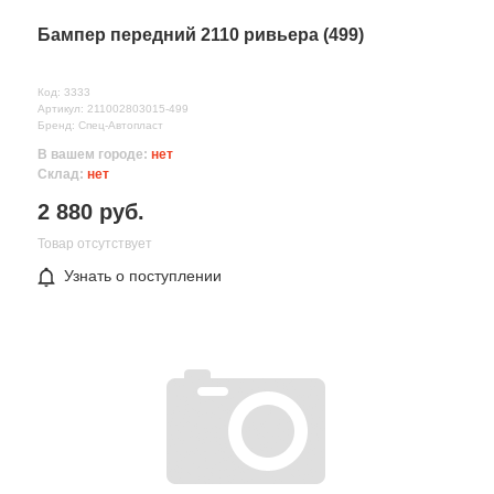
Бампер передний 2110 ривьера (499)
Код: 3333
Артикул: 211002803015-499
Бренд: Спец-Автопласт
В вашем городе:
нет
Склад:
нет
2 880 руб.
Товар отсутствует
Все поля формы обязательны
Узнать о поступлении
Отправляя форму вы соглашаетесь на
обработку персональных
данных