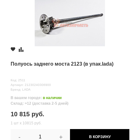
Полуось заднего моста 2123 (в упак.lada)
Код: 2511
Артикул: 21230240306900
Бренд: LADA
В вашем городе:
в наличии
Склад: >12 (доставка 2-5 дней)
10 815 руб.
1 шт х 10815 руб.
-
+
В КОРЗИНУ