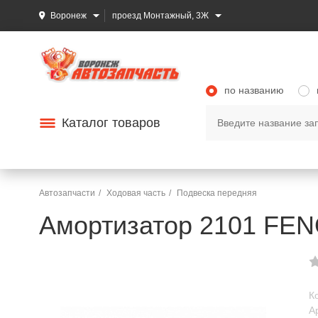
Воронеж
проезд Монтажный, 3Ж
по названию
Каталог товаров
Автозапчасти
Ходовая часть
Подвеска передняя
Амортизатор 2101 FEN
К
А