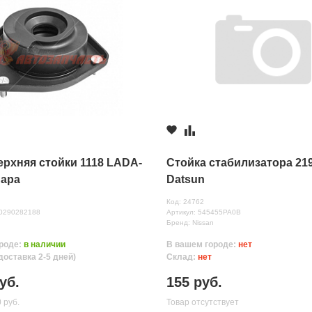
1 200 руб.
ерхняя стойки 1118 LADA-
Стойка стабилизатора 219
ара
Datsun
Код: 24762
80290282188
Артикул: 545455PA0B
Бренд: Nissan
роде:
в наличии
В вашем городе:
нет
доставка 2-5 дней)
Склад:
нет
нных
уб.
155 руб.
 руб.
Товар отсутствует