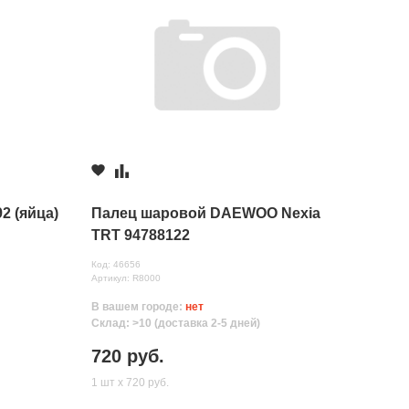
2 (яйца)
Палец шаровой DAEWOO Nexia
TRT 94788122
Код: 46656
Артикул: R8000
В вашем городе:
нет
Склад: >10 (доставка 2-5 дней)
720 руб.
1 шт х 720 руб.