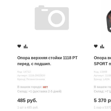
2 шт.
≈ 24ч.
Недостатки
Комментарий
Опора верхняя стойки 1118 РТ
Опора в
перед. с подшип.
SPORT п
Код: 14712
Код: 13468
Артикул: 1118-2902820
Артикул: 111
Бренд: Резинотехника
Бренд: LADA
В вашем городе:
нет
В вашем го
Все поля формы обязательны
Склад: >1 (доставка 2-5 дней)
Склад: >7 (
Отправляя форму вы соглашаетесь на
обработку персональных да
485 руб.
5 370 р
1 шт х 485 руб.
1 пар х 5370