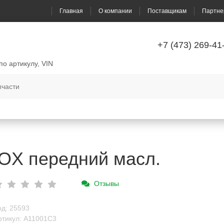
Главная
О компании
Поставщикам
Партне
+7 (473) 269-41
по артикулу, VIN
OX передний масл.
Отзывы
од: 25593
ртикул: A11001C3