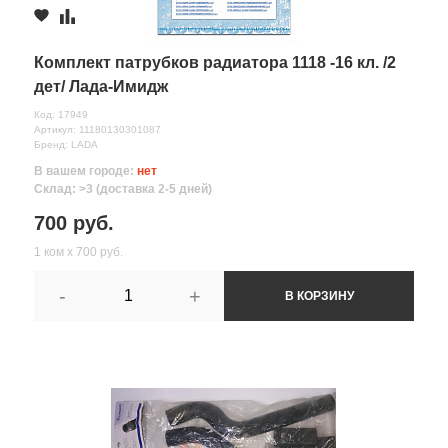
Комментарий
Комплект патрубков радиатора 1118 -16 кл. /2
дет/ Лада-Имидж
Код: 17949
Артикул: 11180130301087
Бренд: LADA
В вашем городе:
нет
Склад: >3 (доставка 2-5 дней)
700 руб.
1 ком х 700 руб.
-
+
В КОРЗИНУ
Все поля формы обязательны
Отправляя форму вы соглашаетесь на
обработку персональных
данных