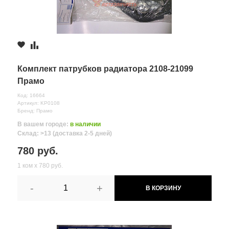
Комплект патрубков радиатора 2108-21099
Прамо
Код: 16664
Артикул: KP0108
Бренд: Прамо
В вашем городе:
в наличии
Склад: >13 (доставка 2-5 дней)
780 руб.
1 ком х 780 руб.
-
+
В КОРЗИНУ