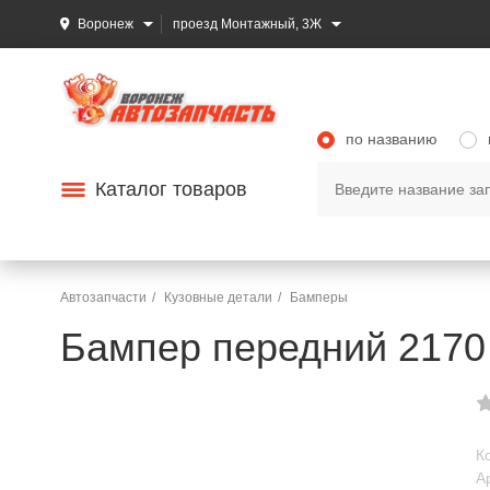
Воронеж
проезд Монтажный, 3Ж
по названию
Каталог товаров
Автозапчасти
Кузовные детали
Бамперы
Бампер передний 2170
К
А