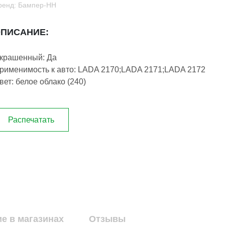
ренд: Бампер-НН
ПИСАНИЕ:
крашенный: Да
рименимость к авто: LADA 2170;LADA 2171;LADA 2172
вет: белое облако (240)
Распечатать
е в магазинах
Отзывы