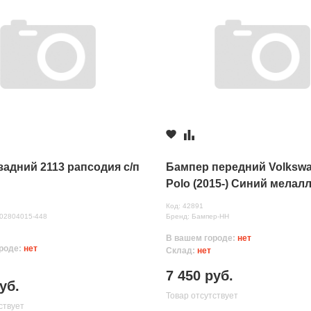
задний 2113 рапсодия с/п
Бампер передний Volksw
Polo (2015-) Синий мелал
(API)
Код: 42891
нных
302804015-448
Бренд: Бампер-НН
В вашем городе:
нет
роде:
нет
Склад:
нет
7 450 руб.
уб.
Товар отсутствует
ствует