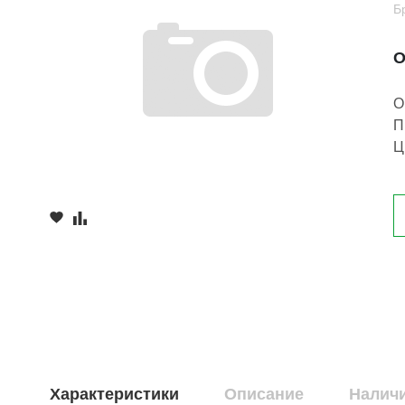
Б
О
О
П
Ц
Характеристики
Описание
Наличи