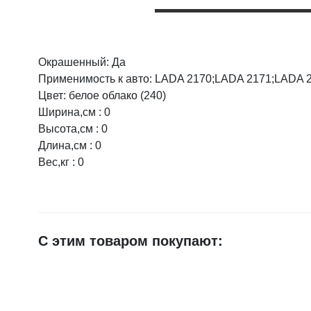
Окрашенный: Да
Оцените товар:
Применимость к авто: LADA 2170;LADA 2171;LADA 
Цвет: белое облако (240)
Ширина,см : 0
Ваше имя
Высота,см : 0
Длина,см : 0
Вес,кг : 0
E-mail
Достоинства
С этим товаром покупают:
Недостатки