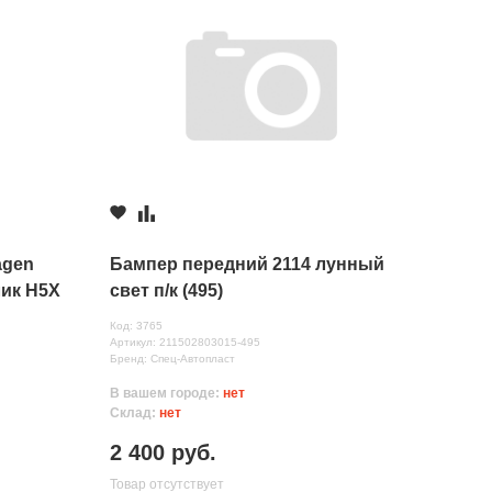
agen
Бампер передний 2114 лунный
лик H5X
свет п/к (495)
Код: 3765
Артикул: 211502803015-495
Бренд: Спец-Автопласт
В вашем городе:
нет
Склад:
нет
2 400 руб.
Товар отсутствует