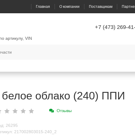
Главная
О компании
Поставщикам
Партне
+7 (473) 269-41
по артикулу, VIN
 белое облако (240) ППИ
Отзывы
од: 26295
ртикул: 217002803015-240_2