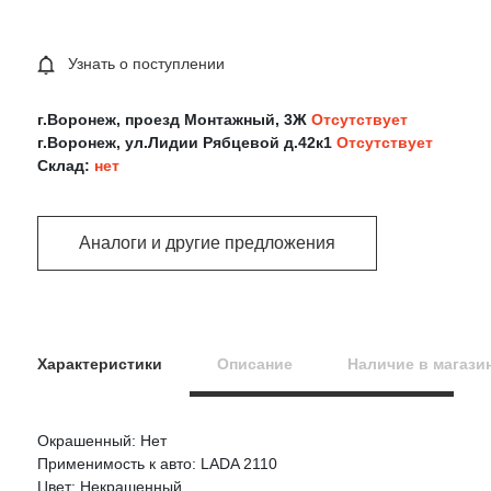
Узнать о поступлении
г.Воронеж, проезд Монтажный, 3Ж
Отсутствует
г.Воронеж, ул.Лидии Рябцевой д.42к1
Отсутствует
Склад:
нет
Аналоги и другие предложения
Характеристики
Описание
Наличие в магази
Окрашенный: Нет
Оцените товар:
Применимость к авто: LADA 2110
Цвет: Некрашенный