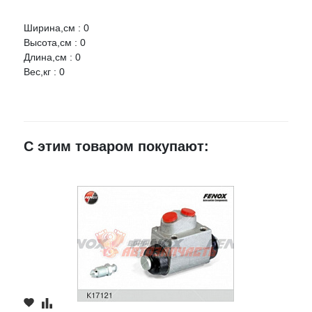
Ширина,см : 0
Оцените товар:
Высота,см : 0
Длина,см : 0
Вес,кг : 0
Ваше имя
E-mail
С этим товаром покупают:
Достоинства
Недостатки