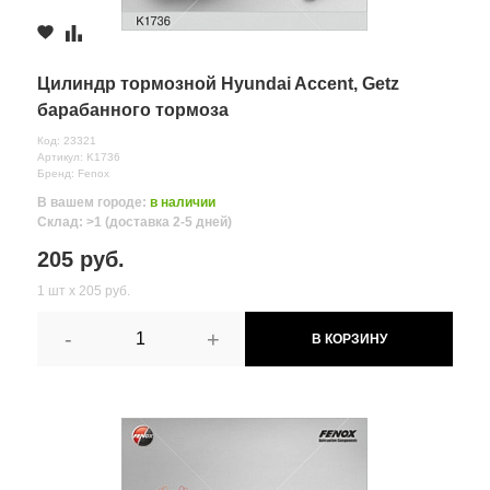
Цилиндр тормозной Hyundai Accent, Getz
барабанного тормоза
Код: 23321
Артикул: K1736
Бренд: Fenox
В вашем городе:
в наличии
Склад: >1 (доставка 2-5 дней)
205 руб.
1 шт х 205 руб.
-
+
В КОРЗИНУ