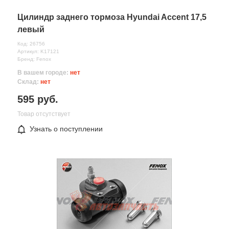
Комментарий
Цилиндр заднего тормоза Hyundai Accent 17,5
левый
Код: 26756
Артикул: K17121
Бренд: Fenox
В вашем городе:
нет
Склад:
нет
595 руб.
Товар отсутствует
Узнать о поступлении
Все поля формы обязательны
Отправляя форму вы соглашаетесь на
обработку персональных
данных