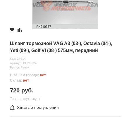
Шланг тормозной VAG A3 (03-), Octavia (04-),
Yeti (09-), Golf VI (08-) 575мм, передний
Код: 24614
Артикул: PH210357
Бренд: Fenox
В вашем городе:
нет
Склад:
нет
720 руб.
Товар отсутствует
Узнать о поступлении