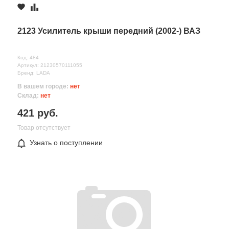
2123 Усилитель крыши передний (2002-) ВАЗ
Код: 484
Артикул: 21230570111055
Бренд: LADA
В вашем городе:
нет
Склад:
нет
421 руб.
Все поля формы обязательны
Товар отсутствует
Отправляя форму вы соглашаетесь на
обработку персональных
Узнать о поступлении
данных