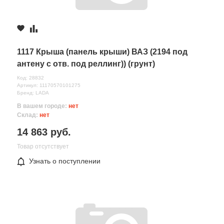
1117 Крыша (панель крыши) ВАЗ (2194 под
антену с отв. под реллинг)) (грунт)
Код: 28832
Артикул: 11170570101275
Бренд: LADA
В вашем городе:
нет
Склад:
нет
14 863 руб.
Товар отсутствует
Узнать о поступлении