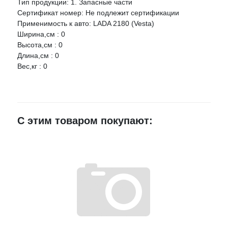
Тип продукции: 1. Запасные части
НАЛИЧИЕ
СРОК
ЦЕНА
Сертификат номер: Не подлежит сертификации
Применимость к авто: LADA 2180 (Vesta)
АВТОВАЗ 2180 Балка крыши средняя (Vesta) ВАЗ
Ваше имя
Ширина,см : 0
Артикул:
8450039448
Высота,см : 0
Длина,см : 0
г.Воронеж,
E-mail
Вес,кг : 0
проезд
2 шт.
1 447 руб.
Монтажный,
3Ж
Достоинства
С этим товаром покупают:
Недостатки
Комментарий