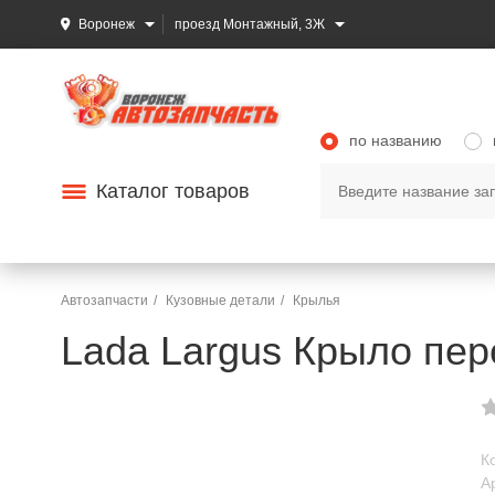
Воронеж
проезд Монтажный, 3Ж
по названию
Каталог товаров
Автозапчасти
Кузовные детали
Крылья
Lada Largus Крыло пер
К
А