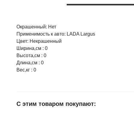
Окрашенный: Нет
Оцените товар:
Применимость к авто: LADA Largus
Цвет: Некрашенный
Ширина,см : 0
Ваше имя
Высота,см : 0
Длина,см : 0
Вес,кг : 0
E-mail
Достоинства
С этим товаром покупают:
Недостатки