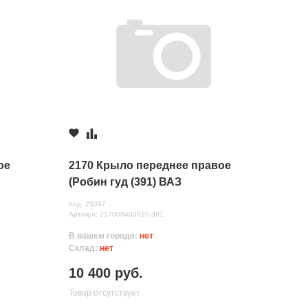
ое
2170 Крыло переднее правое
(Робин гуд (391) ВАЗ
Код: 25397
Артикул: 217008403010-391
В вашем городе:
нет
Склад:
нет
10 400 руб.
Товар отсутствует