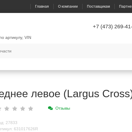
Главная
О компании
Поставщикам
Партне
+7 (473) 269-41
по артикулу, VIN
еднее левое (Largus Cros
Отзывы
од: 27833
ртикул: 631017626R