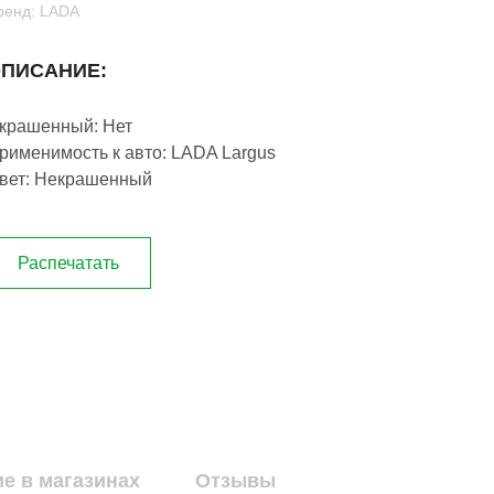
ренд: LADA
ПИСАНИЕ:
крашенный: Нет
рименимость к авто: LADA Largus
вет: Некрашенный
Распечатать
е в магазинах
Отзывы