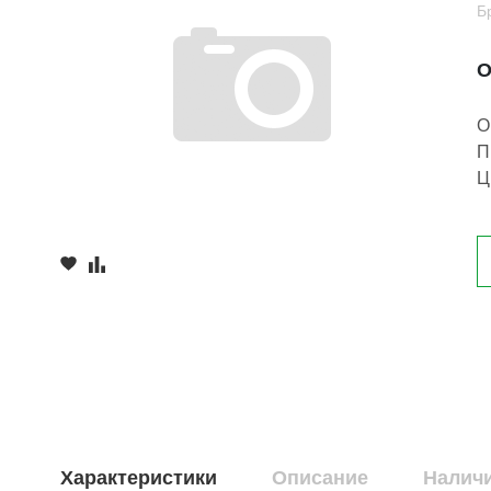
Б
О
О
П
Ц
Характеристики
Описание
Наличи