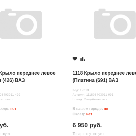
 Крыло переднее левое
1118 Крыло переднее лев
 (426) ВАЗ
(Платина (691) ВАЗ
Код: 19519
нных
408403011-426
Артикул: 111808403011-691
Автопласт
Бренд: Спец-Автопласт
роде:
нет
В вашем городе:
нет
Склад:
нет
уб.
6 950 руб.
ствует
Товар отсутствует