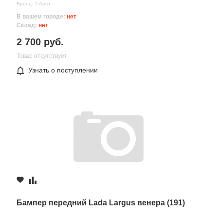
Бренд: Т-Авто
В вашем городе:
нет
Склад:
нет
2 700 руб.
Товар отсутствует
Все поля формы обязательны
Узнать о поступлении
Отправляя форму вы соглашаетесь на
обработку персональных
данных
Бампер передний Lada Largus венера (191)