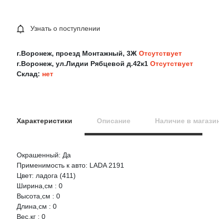
Узнать о поступлении
г.Воронеж, проезд Монтажный, 3Ж
Отсутствует
г.Воронеж, ул.Лидии Рябцевой д.42к1
Отсутствует
Склад:
нет
Характеристики
Описание
Наличие в магази
Окрашенный: Да
Оцените товар:
Применимость к авто: LADA 2191
Цвет: ладога (411)
Ширина,см : 0
Ваше имя
Высота,см : 0
Длина,см : 0
Вес,кг : 0