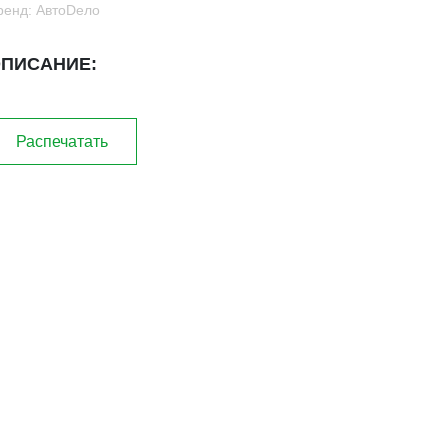
ренд: АвтоDело
ПИСАНИЕ:
Распечатать