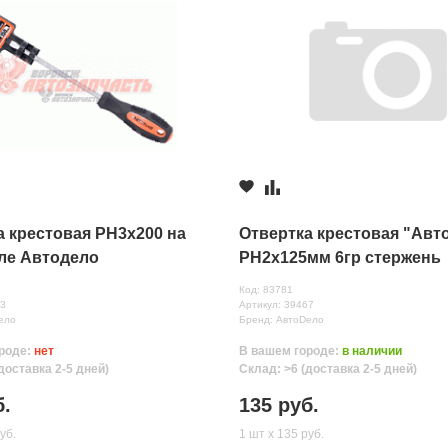
130 руб.
Ленина 75
130 руб.
ань, ул.Полевая, д. 1А/2
130 руб.
а крестовая PH3х200 на
Отвертка крестовая "Авт
ле Автодело
PH2x125мм 6гр стержень
Код: 83781
73
Артикул: 39467
ело
Бренд: АвтоDело
роде:
нет
В вашем городе:
в наличии
доставка 2-5 дней)
Склад: >6 (доставка 2-5 дней)
нных
б.
135 руб.
уб.
1 шт х 135 руб.