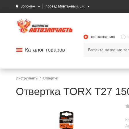
Воронеж
проезд Монтажный, 3Ж
по названию
Каталог товаров
Инструменты
Отвертки
Отвертка TORX T27 15
К
А