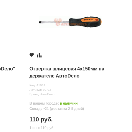
оDело"
Отвертка шлицевая 4х150мм на
держателе АвтоDело
Код: 41061
Артикул: 30716
Бренд: АвтоDело
В вашем городе:
в наличии
Склад: >21 (доставка 2-5 дней)
110 руб.
1 шт х 110 руб.