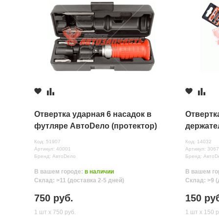
2 шт.
≈ 5д.
Недостатки
Моршанск, 
1 шт.
≈ 5д.
с.Новая Усм
1 шт.
≈ 3д.
Комментарий
Отвертка ударная 6 насадок в
Отвертк
футляре АвтоDело (протектор)
держате
Код: 51907
Код: 14032
Артикул: 40001
Артикул: 306
Бренд: АвтоDело
Бренд: АвтоD
В вашем городе:
в наличии
В вашем го
Все поля формы обязательны
Склад: >11 (доставка 2-5 дней)
Склад: >9 (
Отправляя форму вы соглашаетесь на
обработку персональных да
750 руб.
150 ру
1 шт х 750 руб.
1 шт х 150 р