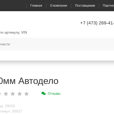
Главная
О компании
Поставщикам
Партне
+7 (473) 269-41
по артикулу, VIN
0мм Автодело
Отзывы
од: 29026
ртикул: 30927