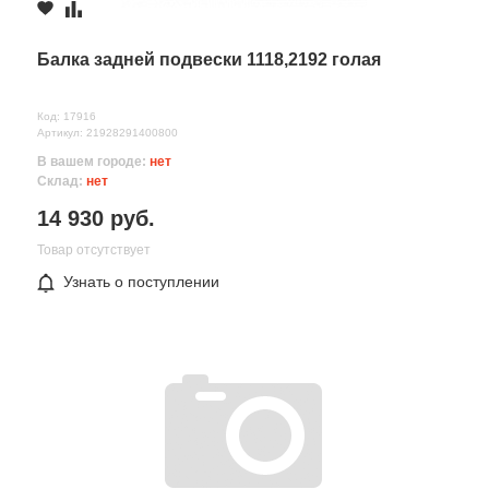
Комментарий
Балка задней подвески 1118,2192 голая
Код: 17916
Артикул: 21928291400800
В вашем городе:
нет
Склад:
нет
14 930 руб.
Товар отсутствует
Узнать о поступлении
Все поля формы обязательны
Отправляя форму вы соглашаетесь на
обработку персональных
данных