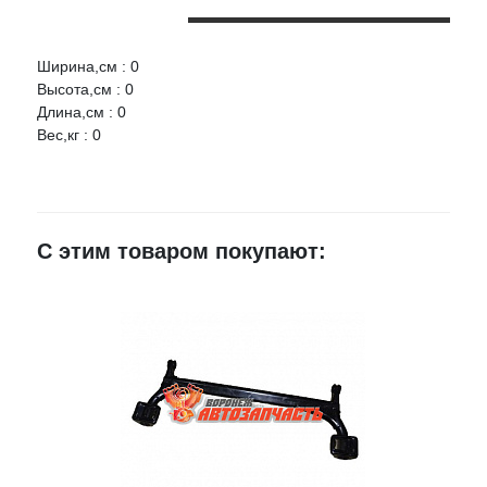
Ширина,см : 0
Оцените товар:
Высота,см : 0
Длина,см : 0
Вес,кг : 0
Ваше имя
E-mail
С этим товаром покупают:
Достоинства
Недостатки