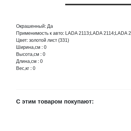
Окрашенный: Да
Оцените товар:
Применимость к авто: LADA 2113;LADA 2114;LADA 
Цвет: золотой лист (331)
Ширина,см : 0
Ваше имя
Высота,см : 0
Длина,см : 0
Вес,кг : 0
E-mail
Достоинства
С этим товаром покупают:
Недостатки