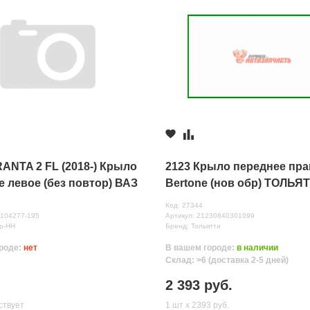
ANTA 2 FL (2018-) Крыло
2123 Крыло переднее пр
 левое (без повтор) ВАЗ
Bertone (нов обр) ТОЛЬЯ
к (195)
ЧЕРНЫЙ
Код: 27344
нных
0104277-195
Артикул: 21230840301099
р-НН
Бренд: Тольятти
роде:
нет
В вашем городе:
в наличии
Склад: >6 (доставка 2-5 дней)
2 393 руб.
ствует
1 шт х 2393 руб.