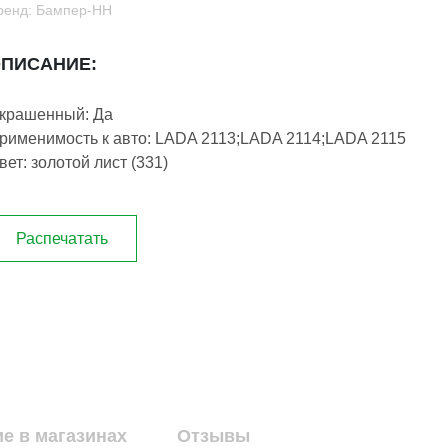
ренд: Бампер-НН
ПИСАНИЕ:
крашенный: Да
рименимость к авто: LADA 2113;LADA 2114;LADA 2115
вет: золотой лист (331)
Распечатать
е в магазинах
Отзывы