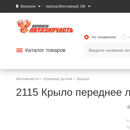
Воронеж
проезд Монтажный, 3Ж
по названию
Каталог товаров
Автозапчасти
Кузовные детали
Крылья
2115 Крыло переднее л
К
А