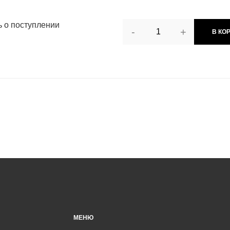
ь о поступлении
-
+
В КО
МЕНЮ