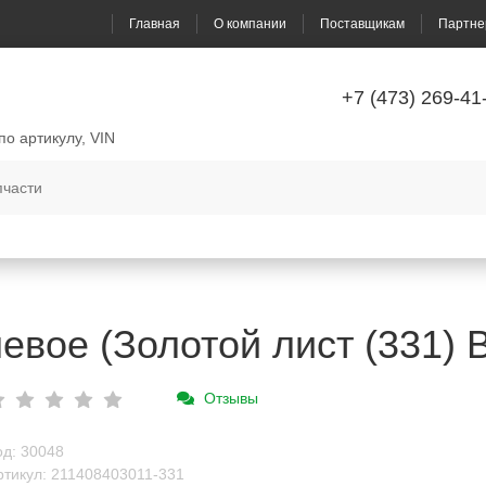
Главная
О компании
Поставщикам
Партне
+7 (473) 269-41
по артикулу, VIN
евое (Золотой лист (331) 
Отзывы
од: 30048
ртикул: 211408403011-331