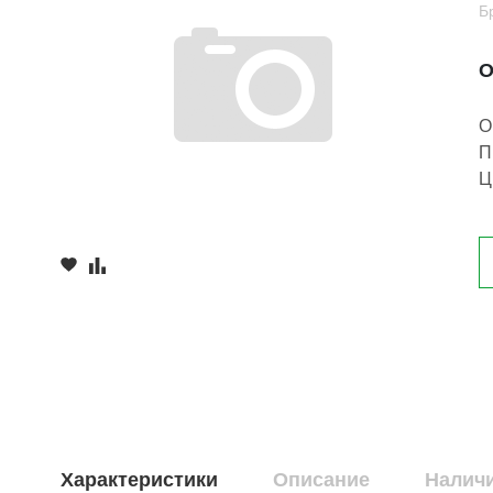
Б
О
О
П
Ц
Характеристики
Описание
Наличи