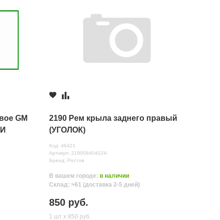
авое GM
2190 Рем крыла заднего правый
ТИ
(УГОЛОК)
Код: 46421
Артикул: 219008404024-
Бренд: Ростов
В вашем городе:
в наличии
Склад: >61 (доставка 2-5 дней)
850 руб.
1 шт х 850 руб.