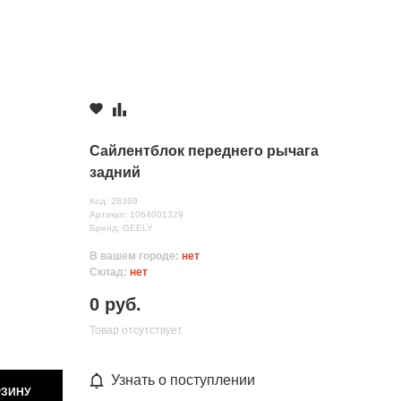
Сайлентблок переднего рычага
задний
Код: 28369
Артикул: 1064001329
Бренд: GEELY
В вашем городе:
нет
Склад:
нет
0 руб.
Товар отсутствует
Узнать о поступлении
РЗИНУ