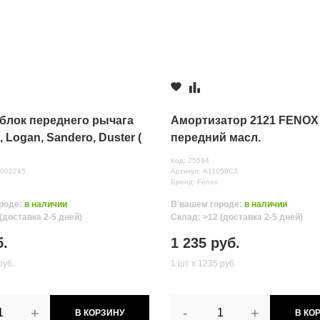
блок переднего рычага
Амортизатор 2121 FENOX
Logan, Sandero, Duster (
передний масл.
 / БМРТ
Код: 25594
0002245
Артикул: A11059C3
Бренд: Fenox
роде:
в наличии
В вашем городе:
в наличии
(доставка 2-5 дней)
Склад: >12 (доставка 2-5 дней)
нных
б.
1 235 руб.
руб.
1 шт х 1235 руб.
+
-
+
В КОРЗИНУ
В КО