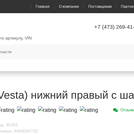
Главная
О компании
Поставщикам
Партне
+7 (473) 269-41
по артикулу, VIN
Vesta) нижний правый с ш
Отзыв
од: 30282
ртикул: 8450006732