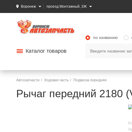
Воронеж
проезд Монтажный, 3Ж
по названию
Каталог товаров
Автозапчасти
Ходовая часть
Подвеска передняя
Рычаг передний 2180 (
К
А