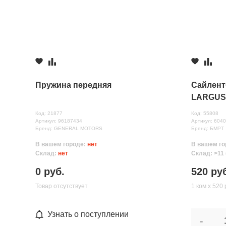
Комментарий
Пружина передняя
Сайлент
LARGUS, 
к-т 2шт )
Код: 21877
Код: 55808
Артикул: 96187434
Артикул: 604
Бренд: GENERAL MOTORS
Бренд: БМРТ
В вашем городе:
нет
В вашем го
Все поля формы обязательны
Склад:
нет
Склад: >11 
Отправляя форму вы соглашаетесь на
обработку персональных да
0 руб.
520 ру
Товар отсутствует
1 ком х 520 
Узнать о поступлении
-