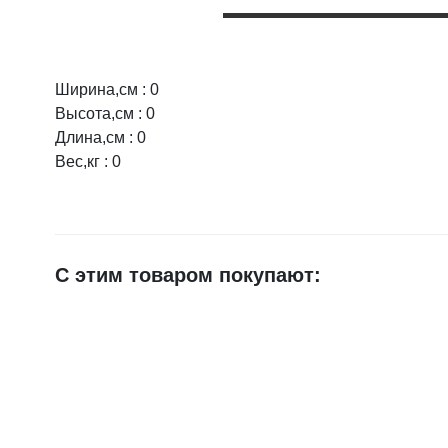
Ширина,см : 0
Оцените товар:
Высота,см : 0
Длина,см : 0
Вес,кг : 0
Ваше имя
E-mail
С этим товаром покупают:
Достоинства
Недостатки