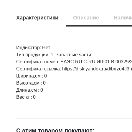
Характеристики
Описание
Наличи
Индикатор: Нет
Оцените товар:
НАЛИЧИЕ
СРОК
Тип продукции: 1. Запасные части
Сертификат номер: ЕАЭС RU C-RU.ИШ01.B.00325/
Старый оск
1 шт.
Сертификат ссылка: https://disk.yandex.ru/d/brr
Ваше имя
≈ 4д.
Ширина,см : 0
Высота,см : 0
Длина,см : 0
E-mail
Вес,кг : 0
Достоинства
С этим товаром покупают: