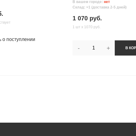
В вашем городе:
нет
Склад: >1 (доставка 2-5 дней)
б.
1 070 руб.
ствует
1 шт х 1070 руб.
ь о поступлении
-
+
В КО