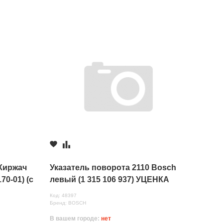
 Киржач
Указатель поворота 2110 Bosch
70-01) (с
левый (1 315 106 937) УЦЕНКА
трещина
Код: 48397
Бренд: BOSCH
В вашем городе:
нет