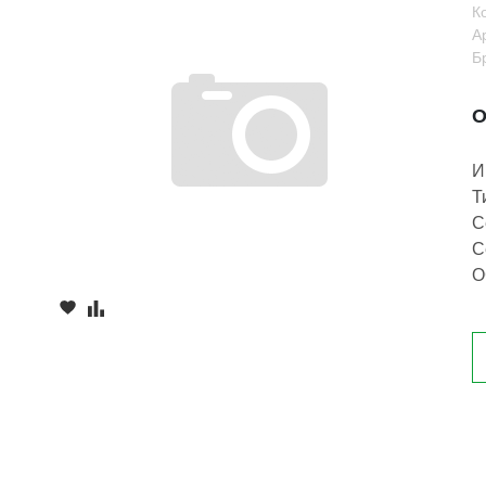
К
А
Б
О
И
Т
С
С
О