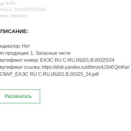
од: 3125
ртикул: 21140371117100
ренд: Автосвет
ПИСАНИЕ:
ндикатор: Нет
ип продукции: 1. Запасные части
ертификат номер: ЕАЭС RU C-RU.ИШ01.B.00325/24
ертификат ссылка: https://disk.yandex.ru/d/brrzo4J3nEQmKw/
СВАР_ЕАЭС RU C-RU.ИШ01.B.00325_24.pdf
Распечатать