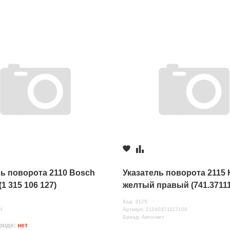
ль поворота 2110 Bosch
Указатель поворота 2115
1 315 106 127)
желтый правый (741.37111
нных
лампой)
Код: 3125
H
Артикул: 21140371117100
Бренд: Автосвет
роде:
нет