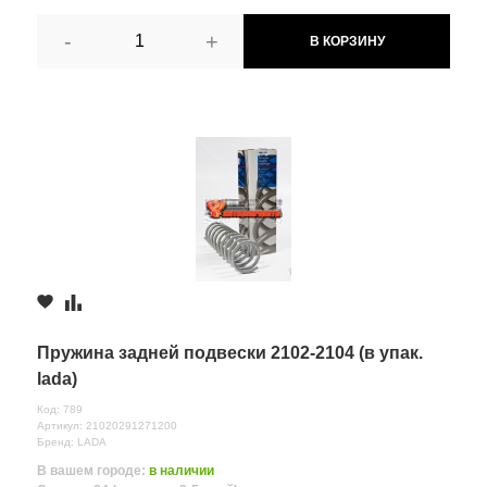
-
+
В КОРЗИНУ
Пружина задней подвески 2102-2104 (в упак.
lada)
Код: 789
Артикул: 21020291271200
Бренд: LADA
В вашем городе:
в наличии