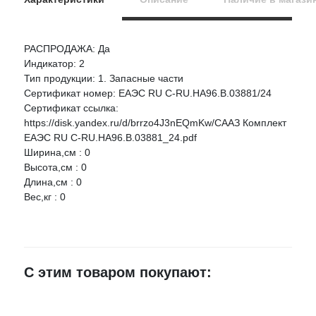
РАСПРОДАЖА: Да
Оцените товар:
Индикатор: 2
НАЛИЧИЕ
СРОК
ЦЕНА
Тип продукции: 1. Запасные части
Сертификат номер: ЕАЭС RU C-RU.НА96.B.03881/24
ООО "СААЗ КОМПЛЕКТ" Амортизатор 2101 СААЗ задней
Ваше имя
Сертификат ссылка:
подвески газо-масляный (в упак.lada)
https://disk.yandex.ru/d/brrzo4J3nEQmKw/СААЗ Комплект
Артикул:
21010291500610_2
ЕАЭС RU C-RU.НА96.B.03881_24.pdf
E-mail
Ширина,см : 0
г.Воронеж,
Высота,см : 0
проезд
25 шт.
1 285 руб.
Монтажный,
Длина,см : 0
3Ж
Достоинства
Вес,кг : 0
Россошь,
2 шт.
1 285 руб.
Мира168Г
г.Воронеж,
ул.Лидии
С этим товаром покупают:
2 шт.
1 285 руб.
Недостатки
Рябцевой
д.42к1