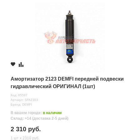
с.Новая
Усмань,
ул.Полевая, д.
2 шт.
1 285 руб.
1А/2
≈ 24ч.
Амортизатор 2123 DEMFI передней подвески
гидравлический ОРИГИНАЛ (1шт)
Код: 65587
Артикул: SFA2303
Бренд: DEMFI
В вашем городе:
в наличии
Склад: >14 (доставка 2-5 дней)
2 310 руб.
1 шт х 2310 руб.