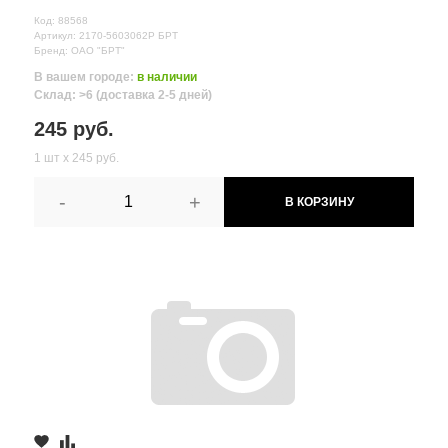
Код: 88568
Артикул: 2170-5603062Р БРТ
Бренд: ОАО "БРТ"
В вашем городе:
в наличии
Склад: >6 (доставка 2-5 дней)
245 руб.
1 шт х 245 руб.
-
+
В КОРЗИНУ
Все поля формы обязательны
Отправляя форму вы соглашаетесь на
обработку персональных
данных