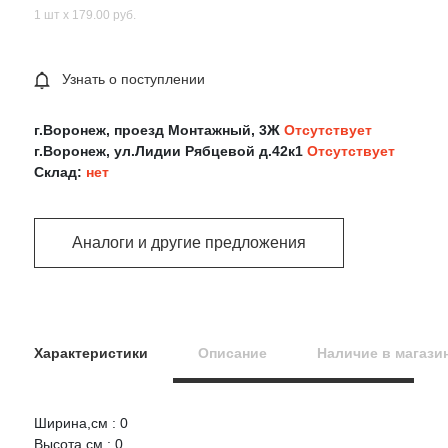
1 шт х 179.00 руб.
Узнать о поступлении
г.Воронеж, проезд Монтажный, 3Ж
Отсутствует
г.Воронеж, ул.Лидии Рябцевой д.42к1
Отсутствует
Склад:
нет
Аналоги и другие предложения
Характеристики
Описание
Наличие в магази
Ширина,см : 0
Оцените товар:
Высота,см : 0