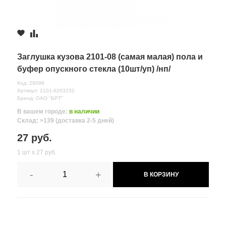
Заглушка кузова 2101-08 (самая малая) пола и
буфер опускного стекла (10шт/уп) /нп/
Код: 28098
Артикул: 2101-6203232
Бренд: ОАО "БРТ"
В вашем городе:
в наличии
Склад: >139 (доставка 2-5 дней)
27 руб.
1 шт х 27 руб.
-
+
В КОРЗИНУ