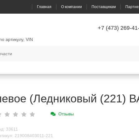
Главная
О компании
Поставщикам
Партне
+7 (473) 269-41
по артикулу, VIN
евое (Ледниковый (221) В
Отзывы
од: 33611
ртикул: 219008403011-221