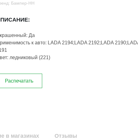
ренд: Бампер-НН
ПИСАНИЕ:
крашенный: Да
рименимость к авто: LADA 2194;LADA 2192;LADA 2190;LAD
191
вет: ледниковый (221)
Распечатать
е в магазинах
Отзывы