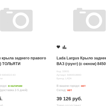
м крыла заднего правого
Lada Largus Крыло задне
) ТОЛЬЯТИ
ВАЗ (грунт) (с окном) 845
Код: 33931
нных
00 8404022-63
Артикул: 8460018883
ти
Бренд: LADA
роде:
в наличии
В вашем городе:
нет
(доставка 2-5 дней)
Склад:
нет
б.
39 126 руб.
уб.
Товар отсутствует