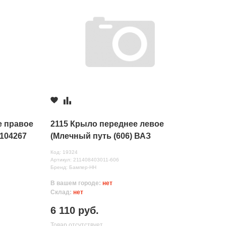
е правое
2115 Крыло переднее левое
0104267
(Млечный путь (606) ВАЗ
Код: 19324
Артикул: 211408403011-606
Бренд: Бампер-НН
В вашем городе:
нет
Склад:
нет
6 110 руб.
Товар отсутствует