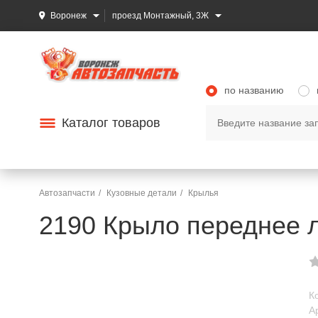
Воронеж
проезд Монтажный, 3Ж
по названию
Каталог товаров
Автозапчасти
Кузовные детали
Крылья
2190 Крыло переднее л
К
А