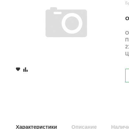
Б
О
О
П
2
Ц
Характеристики
Описание
Наличи