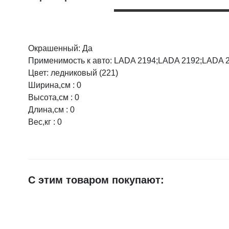
Окрашенный: Да
Оцените товар:
Применимость к авто: LADA 2194;LADA 2192;LADA 
Цвет: ледниковый (221)
Ширина,см : 0
Ваше имя
Высота,см : 0
Длина,см : 0
Вес,кг : 0
E-mail
Достоинства
С этим товаром покупают:
Недостатки