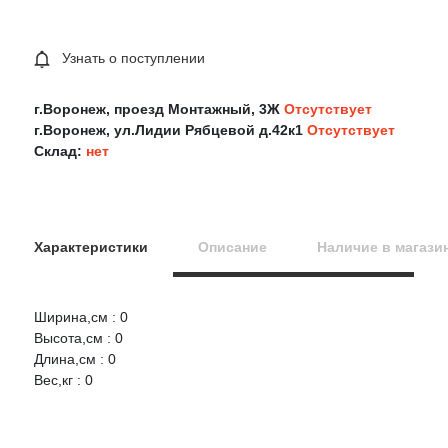
Узнать о поступлении
г.Воронеж, проезд Монтажный, 3Ж
Отсутствует
г.Воронеж, ул.Лидии Рябцевой д.42к1
Отсутствует
Склад:
нет
Характеристики
Описание
Наличие в магази
Ширина,см : 0
Оцените товар:
Высота,см : 0
Длина,см : 0
Вес,кг : 0
Ваше имя