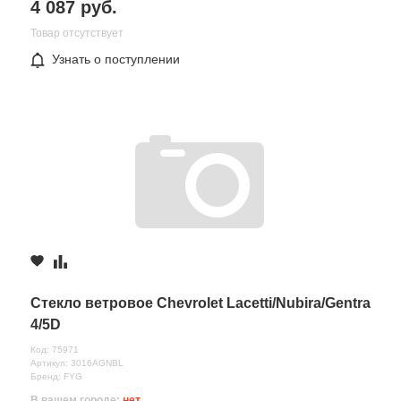
4 087 руб.
Товар отсутствует
Узнать о поступлении
Все поля формы обязательны
Отправляя форму вы соглашаетесь на
обработку персональных
данных
Стекло ветровое Chevrolet Lacetti/Nubira/Gentra
4/5D
Код: 75971
Артикул: 3016AGNBL
Бренд: FYG
В вашем городе:
нет