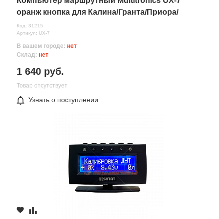
Компьютер маршрутный Multitronics UX-7
оранж кнопка для Калина/Гранта/Приора/
ШевиНива/Самара-2|
Код: 31215
Артикул: UX-7
В вашем городе:
нет
Склад:
нет
1 640 руб.
Товар отсутствует
Узнать о поступлении