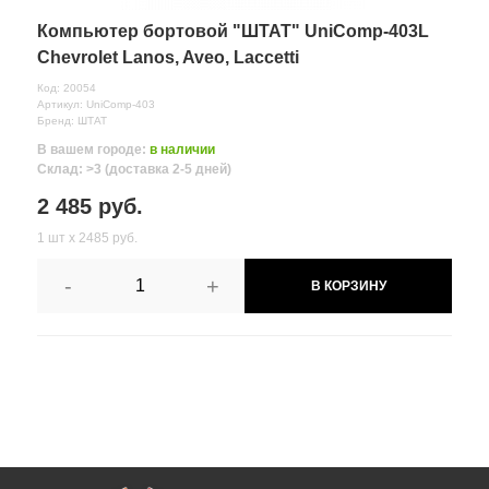
Компьютер бортовой "ШТАТ" UniComp-403L
Chevrolet Lanos, Aveo, Laccetti
Код: 20054
Артикул: UniComp-403
Бренд: ШТАТ
В вашем городе:
в наличии
Склад: >3 (доставка 2-5 дней)
2 485 руб.
1 шт х 2485 руб.
-
+
В КОРЗИНУ