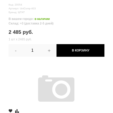
Код: 20054
Артикул: UniComp-403
Бренд: ШТАТ
В вашем городе:
в наличии
Склад: >3 (доставка 2-5 дней)
2 485 руб.
1 шт х 2485 руб.
-
+
В КОРЗИНУ
Все поля формы обязательны
Отправляя форму вы соглашаетесь на
обработку персональных
данных