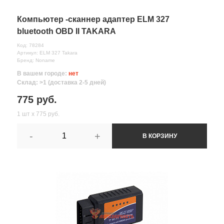
Компьютер -сканнер адаптер ELM 327
bluetooth OBD II TAKARA
Код: 78284
Артикул: ELM 327 Takara
Бренд: Noname
В вашем городе:
нет
Склад: >1 (доставка 2-5 дней)
775 руб.
1 шт х 775 руб.
-
+
В КОРЗИНУ