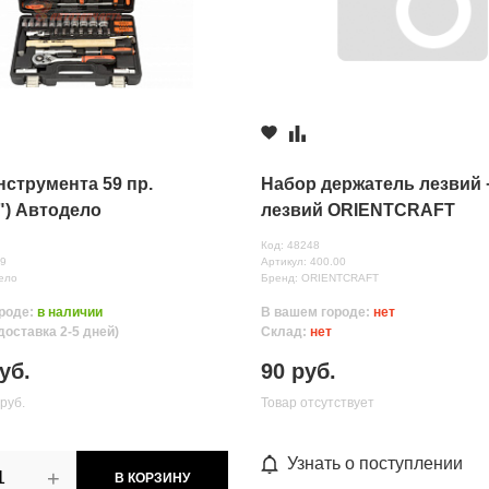
нструмента 59 пр.
Набор держатель лезвий 
4") Автодело
лезвий ORIENTCRAFT
Код: 48248
59
Артикул: 400.00
ело
Бренд: ORIENTCRAFT
роде:
в наличии
В вашем городе:
нет
доставка 2-5 дней)
Склад:
нет
нных
уб.
90 руб.
руб.
Товар отсутствует
Узнать о поступлении
+
В КОРЗИНУ