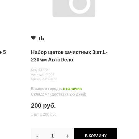
+ 5
Набор щеток зачистных 3шт.L-
230мм АвтоDело
Код: 83770
Артикул: 44009
Бренд: АвтоDело
В вашем городе:
в наличии
Склад: >7 (доставка 2-5 дней)
200 руб.
1 шт х 200 руб.
-
+
В КОРЗИНУ