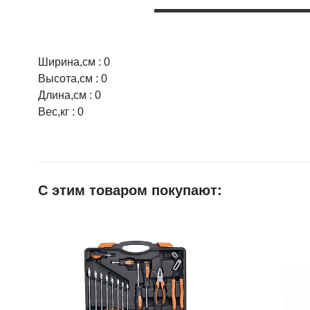
Ширина,см : 0
Оцените товар:
Высота,см : 0
Длина,см : 0
Вес,кг : 0
Ваше имя
E-mail
С этим товаром покупают:
Достоинства
Недостатки