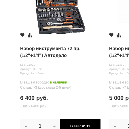
Комментарий
Набор инструмента 72 пр.
Набор и
(1/2"+1/4") Автодело
(1/2"+1/
Код: 11529
Код: 11330
Артикул: 39872
Артикул: 398
Бренд: АвтоDело
Бренд: АвтоD
В вашем городе:
в наличии
В вашем го
Все поля формы обязательны
Склад: >3 (доставка 2-5 дней)
Склад: >7 (
Отправляя форму вы соглашаетесь на
обработку персональных да
6 400 руб.
5 000 р
1 шт х 6400 руб.
1 шт х 5000 
-
+
-
В КОРЗИНУ