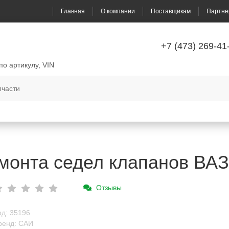
Главная
О компании
Поставщикам
Партне
+7 (473) 269-41
по артикулу, VIN
монта седел клапанов ВАЗ
Отзывы
од: 35196
ренд: САИ