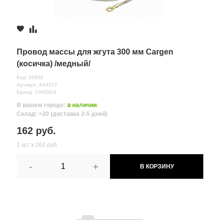
Провод массы для жгута 300 мм Cargen
(косичка) /медный/
Код: 35958
Артикул: AX4072
Бренд: CARGEN
В вашем городе:
в наличии
Склад: >20 (доставка 2-5 дней)
162 руб.
1 шт х 162 руб.
-
+
В КОРЗИНУ