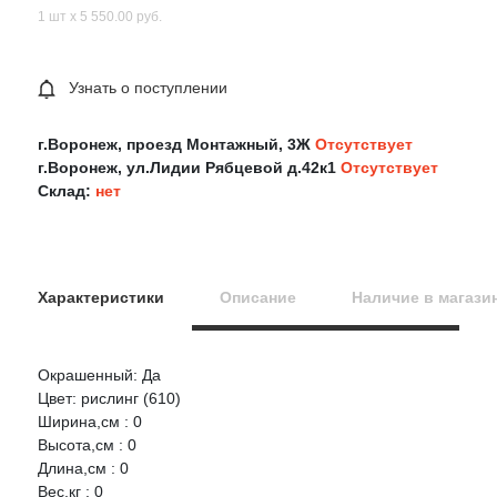
1 шт х 5 550.00 руб.
Узнать о поступлении
г.Воронеж, проезд Монтажный, 3Ж
Отсутствует
г.Воронеж, ул.Лидии Рябцевой д.42к1
Отсутствует
Склад:
нет
Характеристики
Описание
Наличие в магази
Окрашенный: Да
Оцените товар:
Цвет: рислинг (610)
Ширина,см : 0
Высота,см : 0
Ваше имя
Длина,см : 0
Вес,кг : 0