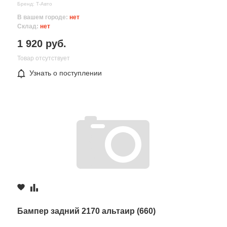
Бренд: Т-Авто
В вашем городе:
нет
Склад:
нет
1 920 руб.
Товар отсутствует
Узнать о поступлении
Все поля формы обязательны
Отправляя форму вы соглашаетесь на
обработку персональных
данных
Бампер задний 2170 альтаир (660)