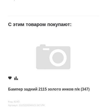
E-mail
С этим товаром покупают:
Достоинства
Недостатки
Комментарий
Бампер задний 2115 золото инков п/к (347)
Код: 9245
Артикул: 211502804015-347-PK