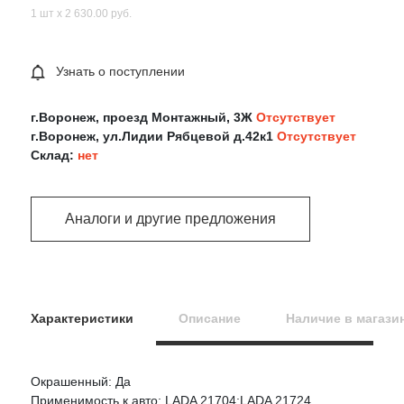
1 шт х 2 630.00 руб.
Узнать о поступлении
г.Воронеж, проезд Монтажный, 3Ж
Отсутствует
г.Воронеж, ул.Лидии Рябцевой д.42к1
Отсутствует
Склад:
нет
Аналоги и другие предложения
Характеристики
Описание
Наличие в магази
Окрашенный: Да
Оцените товар:
Применимость к авто: LADA 21704;LADA 21724