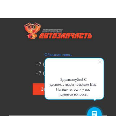
Обратная связь
+7 (473) 269-41-51
+7 (473) 200-70-00
Здравствуйте! С
удовольствием поможем Вам.
Напишите, если у вас
Заказать звонок
появятся вопросы.