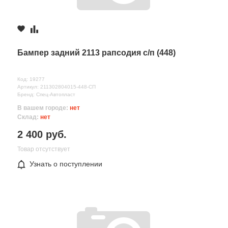
Бампер задний 2113 рапсодия с/п (448)
Код: 19277
Артикул: 211302804015-448-СП
Бренд: Спец-Автопласт
В вашем городе:
нет
Склад:
нет
2 400 руб.
Товар отсутствует
Узнать о поступлении