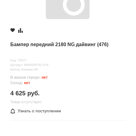
Бампер передний 2180 NG дайвинг (476)
Код: 73077
Артикул: 8460008782-476
Бренд: Бампер-НН
В вашем городе:
нет
Склад:
нет
4 625 руб.
Товар отсутствует
Узнать о поступлении