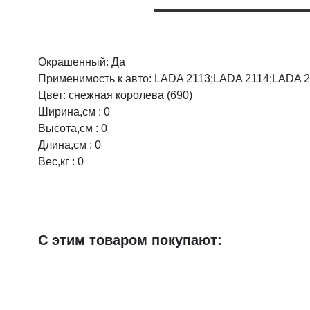
Окрашенный: Да
Оцените товар:
Применимость к авто: LADA 2113;LADA 2114;LADA 
Цвет: снежная королева (690)
Ширина,см : 0
Ваше имя
Высота,см : 0
Длина,см : 0
Вес,кг : 0
E-mail
Достоинства
С этим товаром покупают:
Недостатки