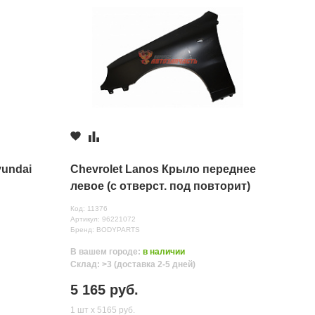
undai
Chevrolet Lanos Крыло переднее
левое (с отверст. под повторит)
Код: 11376
Артикул: 96221072
Бренд: BODYPARTS
В вашем городе:
в наличии
Склад: >3 (доставка 2-5 дней)
5 165 руб.
1 шт х 5165 руб.