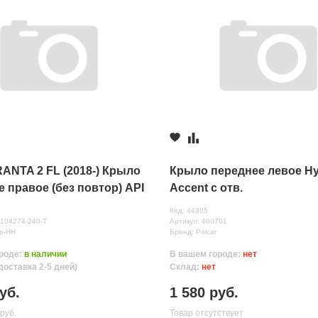
ANTA 2 FL (2018-) Крыло
Крыло переднее левое Hy
 правое (без повтор) API
Accent с отв.
блако (240)
Код: 44305
нных
0104274-240-Т
Артикул: 400701
р-НН
Бренд: Polcar
роде:
в наличии
В вашем городе:
нет
доставка 2-5 дней)
Склад:
нет
уб.
1 580 руб.
руб.
Товар отсутствует