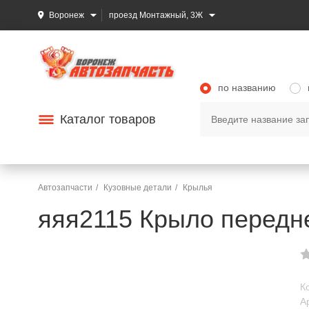
Воронеж
проезд Монтажный, 3Ж
по названию
Каталог товаров
Автозапчасти
Кузовные детали
Крылья
яяя2115 Крыло передн
К
А