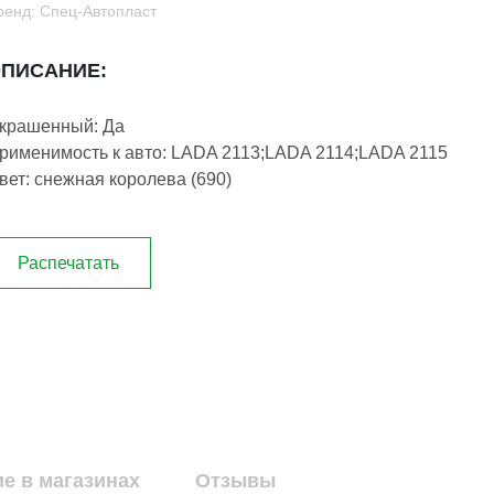
ренд: Спец-Автопласт
ПИСАНИЕ:
крашенный: Да
рименимость к авто: LADA 2113;LADA 2114;LADA 2115
вет: снежная королева (690)
Распечатать
е в магазинах
Отзывы