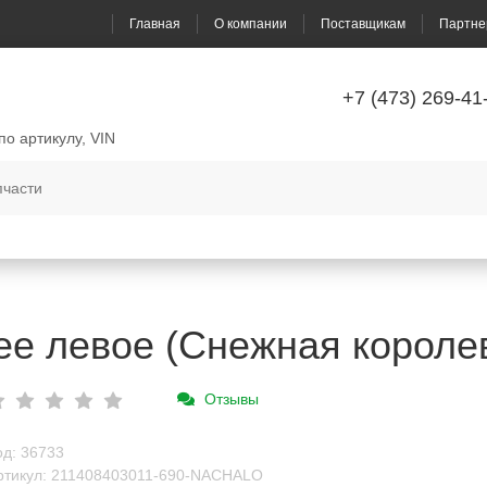
Главная
О компании
Поставщикам
Партне
+7 (473) 269-41
по артикулу, VIN
ее левое (Снежная короле
Отзывы
од: 36733
ртикул: 211408403011-690-NACHALO