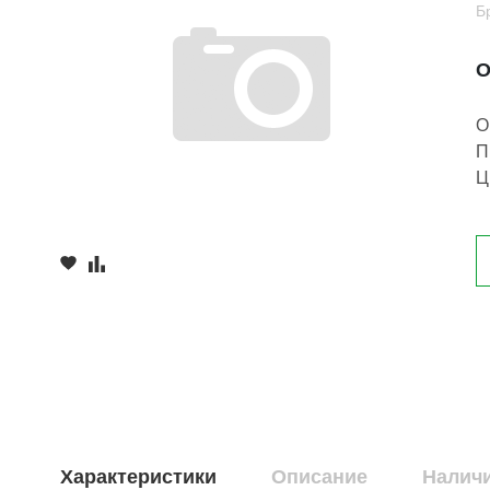
Б
О
О
П
Ц
Характеристики
Описание
Наличи