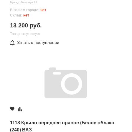
Бренд: Бампер-НН
В вашем городе:
нет
Склад:
нет
13 200 руб.
Товар отсутствует
Узнать о поступлении
Все поля формы обязательны
Отправляя форму вы соглашаетесь на
обработку персональных
данных
1118 Крыло переднее правое (Белое облако
(240) ВАЗ