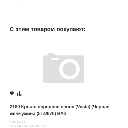
E-mail
С этим товаром покупают:
Достоинства
Недостатки
Комментарий
2180 Крыло переднее левое (Vesta) (Черная
жемчужина (514/676) ВАЗ
Код: 32133
Артикул: 8450039382-514