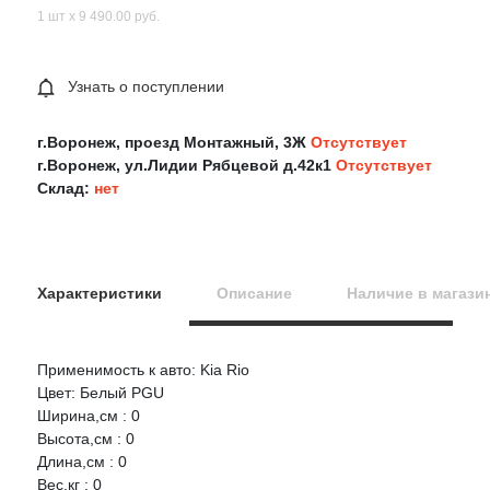
1 шт х 9 490.00 руб.
Узнать о поступлении
г.Воронеж, проезд Монтажный, 3Ж
Отсутствует
г.Воронеж, ул.Лидии Рябцевой д.42к1
Отсутствует
Склад:
нет
Характеристики
Описание
Наличие в магази
Применимость к авто: Kia Rio
Оцените товар:
Цвет: Белый PGU
Ширина,см : 0
Высота,см : 0
Ваше имя
Длина,см : 0
Вес,кг : 0