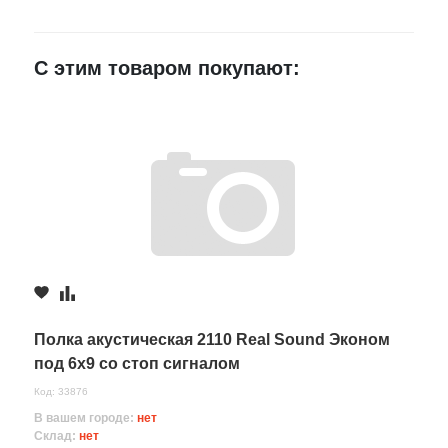
Россошь,
1 шт.
1 260 руб.
E-mail
Мира168Г
С этим товаром покупают:
Достоинства
Недостатки
Комментарий
Полка акустическая 2110 Real Sound Эконом
под 6x9 со стоп сигналом
Код: 33876
В вашем городе:
нет
Склад:
нет