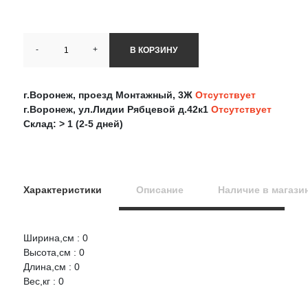
-
+
В КОРЗИНУ
г.Воронеж, проезд Монтажный, 3Ж
Отсутствует
г.Воронеж, ул.Лидии Рябцевой д.42к1
Отсутствует
Склад: > 1 (2-5 дней)
Характеристики
Описание
Наличие в магази
Ширина,см : 0
Оцените товар:
Высота,см : 0
НАЛИЧИЕ
СРОК
ЦЕНА
Длина,см : 0
Вес,кг : 0
NONAME Полка акустическая 2180 под 6x9
Ваше имя
Артикул:
0b704b54b04311e8ad56d850e6bd9751