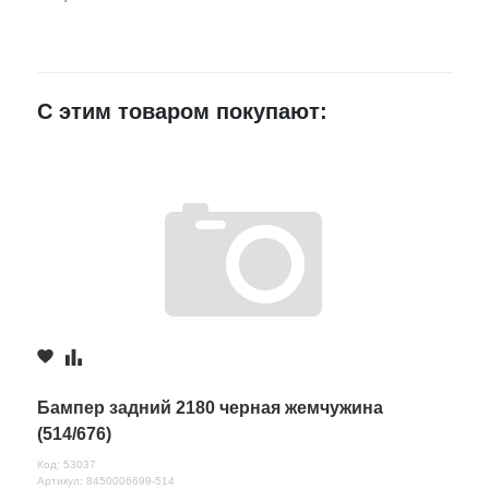
E-mail
С этим товаром покупают:
Достоинства
Недостатки
Комментарий
Бампер задний 2180 черная жемчужина
(514/676)
Код: 53037
Артикул: 8450006699-514