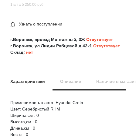
1 шт х 5 250.00 руб.
Узнать о поступлении
г.Воронеж, проезд Монтажный, 3Ж
Отсутствует
г.Воронеж, ул.Лидии Рябцевой д.42к1
Отсутствует
Склад:
нет
Характеристики
Описание
Наличие в магази
Применимость к авто: Hyundai Creta
Оцените товар:
Цвет: Серебристый RHM
Ширина,см : 0
Высота,см : 0
Ваше имя
Длина,см : 0
Вес,кг : 0