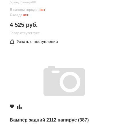
Бренд: Бампер-НН
В вашем городе:
нет
Склад:
нет
4 525 руб.
Товар отсутствует
Узнать о поступлении
Все поля формы обязательны
Отправляя форму вы соглашаетесь на
обработку персональных
данных
Бампер задний 2112 папирус (387)